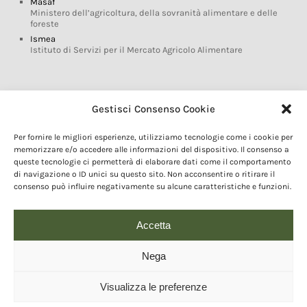
Masaf
Ministero dell’agricoltura, della sovranità alimentare e delle
foreste
Ismea
Istituto di Servizi per il Mercato Agricolo Alimentare
Glossario DOP IGP
Gestisci Consenso Cookie
Indicazioni Geografiche
Per fornire le migliori esperienze, utilizziamo tecnologie come i cookie per
Marchi DOP IGP
memorizzare e/o accedere alle informazioni del dispositivo. Il consenso a
Normativa prodotti DOP IGP
queste tecnologie ci permetterà di elaborare dati come il comportamento
Consorzi di Tutela
di navigazione o ID unici su questo sito. Non acconsentire o ritirare il
consenso può influire negativamente su alcune caratteristiche e funzioni.
Farm To Fork e prodotti DOP IGP
Dop economy
Riforma Sistema IG
Accetta
Turismo DOP
Nega
Visualizza le preferenze
© 2020 Copyright - Fondazione Qualivita :: Credits:
IDEM ADV Grafica web