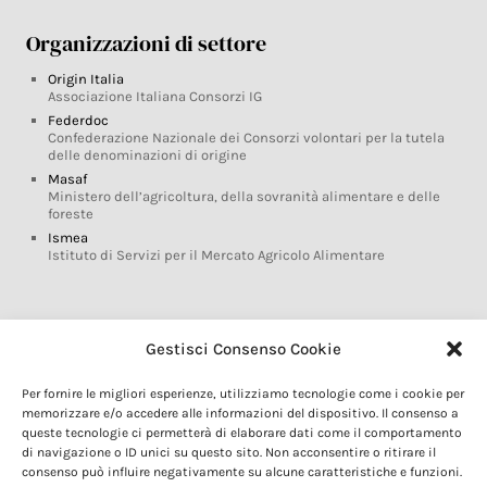
Organizzazioni di settore
Origin Italia
Associazione Italiana Consorzi IG
Federdoc
Confederazione Nazionale dei Consorzi volontari per la tutela
delle denominazioni di origine
Masaf
Ministero dell’agricoltura, della sovranità alimentare e delle
foreste
Ismea
Istituto di Servizi per il Mercato Agricolo Alimentare
Glossario DOP IGP
Gestisci Consenso Cookie
Indicazioni Geografiche
Per fornire le migliori esperienze, utilizziamo tecnologie come i cookie per
Marchi DOP IGP
memorizzare e/o accedere alle informazioni del dispositivo. Il consenso a
Normativa prodotti DOP IGP
queste tecnologie ci permetterà di elaborare dati come il comportamento
Consorzi di Tutela
di navigazione o ID unici su questo sito. Non acconsentire o ritirare il
consenso può influire negativamente su alcune caratteristiche e funzioni.
Farm To Fork e prodotti DOP IGP