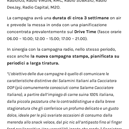
Radio105, Radio VIRGIN, RMC, Radio SUBASIO, Radio
DeeJay, Radio Capital, M2O.
La campagna avrà una
durata di circa 3 settimane
on air
e prevede la messa in onda con una pianificazione
concentrata prevalentemente sul
Drive Time
(fasce orarie
06.00 – 10.00; 12.00 – 15.00; 17.00 – 21.00).
In sinergia con la campagna radio, nello stesso periodo,
esce anche
la nuova campagna stampa, pianificata su
periodici a larga tiratura.
“L’obiettivo delle due campagne è quello di comunicare le
caratteristiche distintive dei Salamini Italiani alla Cacciatora
DOP (più comunemente conosciuti come Salame Cacciatore
Italiano), a partire dall’impiego di carne suina 100% italiana,
dalla piccola pezzatura che lo contraddistingue e dalla breve
stagionatura che gli conferisce un profumo delicato e un gusto
dolce, ideale per le più svariate occasioni di consumo: dalla
merenda allo snack veloce, dal pic nic all’antipasto fino al finger
food per l’aperitivo. Una versatilità innata che rende il Cacciatore