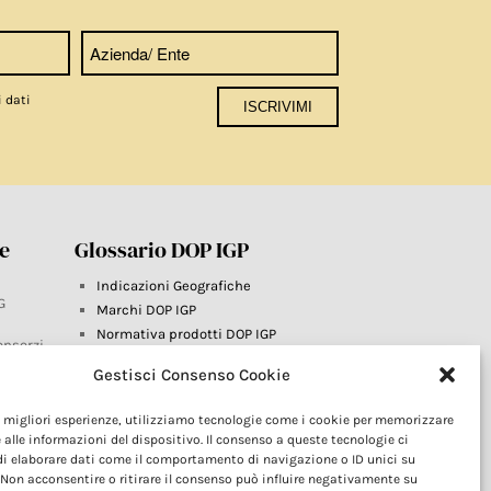
i dati
re
Glossario DOP IGP
Indicazioni Geografiche
G
Marchi DOP IGP
Normativa prodotti DOP IGP
onsorzi
Consorzi di Tutela
Gestisci Consenso Cookie
Farm To Fork e prodotti DOP IGP
Dop economy
le migliori esperienze, utilizziamo tecnologie come i cookie per memorizzare
Riforma Sistema IG
este
 alle informazioni del dispositivo. Il consenso a queste tecnologie ci
Turismo DOP
i elaborare dati come il comportamento di navigazione o ID unici su
 Non acconsentire o ritirare il consenso può influire negativamente su