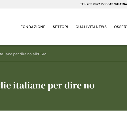
TEL: +39 0577 1503049 WHATSA
FONDAZIONE
SETTORI
QUALIVITANEWS
OSSER
taliane per dire no all’OGM
ie italiane per dire no