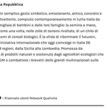
La Repubblica
Un semplice gesto simbolico, emozionante, antico, concreto e
divertente, compiuto contemporaneamente in tutta Italia da
migliaia di bambini e dalle loro famiglie: la semina a mano,
come una volta, nelle zolle di terreno rivoltate, di un chilo di
semi di cereali biologici. È la sfida di «Seminare il futuro!»,
l’iniziativa internazionale che oggi coinvolge in Italia 26
 regioni, dalla Sicilia alla Lombardia. Promossa da
di prodotti naturali e sostenuta dagli agricoltori ecologisti che
 OGM e combattere i brevetti delle grandi multinazionali sulle
o
:: Riservato utenti Network Qualivita