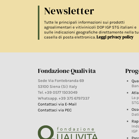
Newsletter
Tutte le principali informazioni sui prodotti
agroalimentari e vitivinicoli DOP IGP STG italiani e
sulle indicazioni geografiche direttamente nella tu
Leggi privacy policy
casella di posta elettronica.
Fondazione Qualivita
Proge
Sede Via Fontebranda 69
Qua
Ban
53100 Siena (Si) Italy
Tel. +39 0577 1503049
Atla
La 
Whatsapp. +39 375 6797337
STG
Contattaci via E-Mail
Oss
Contattaci via PEC
Dati
Rap
Ind
IGP
Pas