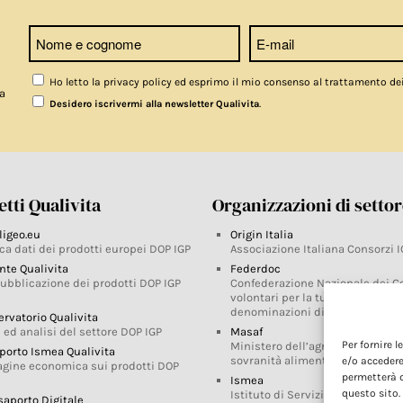
Ho letto la privacy policy ed esprimo il mio consenso al trattamento de
a
.
Desidero iscrivermi alla newsletter Qualivita
tti Qualivita
Organizzazioni di setto
ligeo.eu
Origin Italia
ca dati dei prodotti europei DOP IGP
Associazione Italiana Consorzi I
nte Qualivita
Federdoc
pubblicazione dei prodotti DOP IGP
Confederazione Nazionale dei C
volontari per la tutela delle
denominazioni di origine
ervatorio Qualivita
 ed analisi del settore DOP IGP
Masaf
Per fornire 
Ministero dell’agricoltura, della
porto Ismea Qualivita
sovranità alimentare e delle for
e/o accedere
agine economica sui prodotti DOP
permetterà d
Ismea
questo sito.
Istituto di Servizi per il Mercato
saporto Digitale