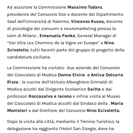
Ad assistere la Commissione
Massimo Todaro
,
presidente del Consorzio Dos e docente del Dipartimento
Saaf dell’Università di Palermo,
Vincenzo Russo,
docente
di psicologia dei consumi e neuromarketing presso la
Iulm di Milano ,
Emanuela Panke
, General Manager di
“Iter Vitis Les Chemins de la Vigne en Europe” e
Nino
Scivoletto
,tutti facenti parte del gruppo di progetto della
candidatura siciliana.
La Commissione ha visitato: due aziende del Consorzio
del Cioccolato di Modica
Donna Elvira e Antica Dolceria
Rizza
; le cucine dell’Istituto Alberghiero Grimaldi di
Modica accolti dal Dirigente Scolastico
Saitta
e dai
professori
Roccasalva e Iacono
e infine visita al Museo
del Cioccolato di Modica accolti dal Sindaco della ,
Maria
Monisteri
e dal Direttore del Consorzio
Nino Scivoletto.
Dopo la visita alla città, mediante il Trenino Turistico, la
delegazione ha raggiunto l’Hotel San Giorgio, dove ha