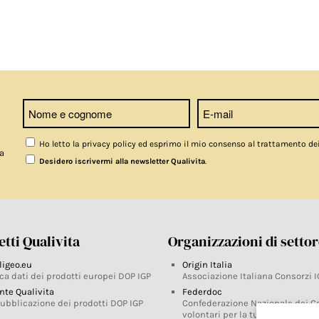
Ho letto la privacy policy ed esprimo il mio consenso al trattamento de
a
.
Desidero iscrivermi alla newsletter Qualivita
tti Qualivita
Organizzazioni di setto
ligeo.eu
Origin Italia
ca dati dei prodotti europei DOP IGP
Associazione Italiana Consorzi I
nte Qualivita
Federdoc
pubblicazione dei prodotti DOP IGP
Confederazione Nazionale dei C
volontari per la tutela delle