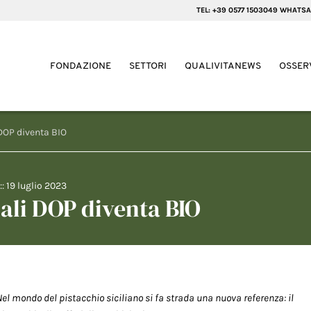
TEL: +39 0577 1503049 WHATSA
FONDAZIONE
SETTORI
QUALIVITANEWS
OSSER
 DOP diventa BIO
::
19 luglio 2023
dali DOP diventa BIO
Nel mondo del pistacchio siciliano si fa strada una nuova referenza: il