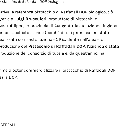
pistacchio di Raffadali DOP biologico.
Arriva la referenza pistacchio di Raffadali DOP biologico
, c
iò
grazie a
Luigi Brucculeri
, produttore di pistacchi di
Castrofilippo, in provincia di Agrigento, la cui azienda ingloba
un pistacchieto storico (perché è tra i primi essere stato
realizzato con sesto razionale). Ricadente nell’areale di
produzione del
Pistacchio di Raffadali DOP
, l’azienda è stata
produzione del consorzio di tutela e, da quest’anno, ha
rime a poter commercializzare il pistacchio di Raffadali DOP
er la DOP.
 CEREALI