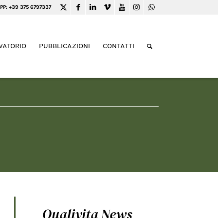
PP: +39 375 6797337
VATORIO
PUBBLICAZIONI
CONTATTI
Qualivita News