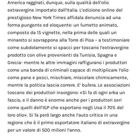
America raggirati, dunque, sulla qualità dell’olio
extravergine importato dall’Italia. L’edizione online del
prestigioso New York Times affidala denuncia ad una
forma pungente ed eloquente: un fumetto animato,
composto da 15 vignette, nella prima delle quali un
minareto si sovrappone alla Torre di Pisa – a testimoniare
come subdolamente si spacci per toscano l’extravergine
prodotto con olive provenienti da Tunisia, Spagna e
Grecia- mentre le altre immagini raffigurano i produttori
come una banda di criminali capace di moltiplicare l’olio
come pane e pesci, mischiare, miscelare chimicamente,
mentre la politica lascia correre. E’ bufera. Le associazioni
toscane dei produttori insorgono: «Si fa di ogni erba un
fascio, e il danno è enorme anche per i produttori seri
come quelli dell’IGP che esportano negli Usa il 70% del
loro olio». Si fa però largo anche l’auto critica in una
regione che è il primo esportatore italiano di extravergine
per un valore di 500 milioni l’anno.