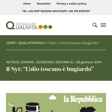
Home
Newsletter
Privacy e cookie policy
TEL: +39 0577 1503049 WHATSAPP: +39 375 6797337
HOME
>
QUALIVITANEWS
> Il Nyt: “L’olio toscano è bugiardo”
ARTICOLI STAMPA
::
ECONOMIA
,
SISTEMA IG
::
29 gennaio 2014
Il Nyt: “L’olio toscano è bugiardo”