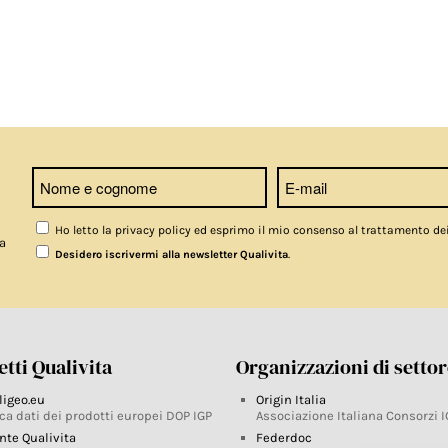
Ho letto la privacy policy ed esprimo il mio consenso al trattamento de
a
.
Desidero iscrivermi alla newsletter Qualivita
tti Qualivita
Organizzazioni di setto
ligeo.eu
Origin Italia
ca dati dei prodotti europei DOP IGP
Associazione Italiana Consorzi I
nte Qualivita
Federdoc