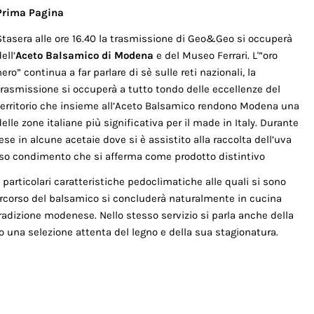
Prima Pagina
Stasera alle ore 16.40 la trasmissione di Geo&Geo si occuperà
ell’
Aceto Balsamico di Modena
e del Museo Ferrari. L'”oro
nero” continua a far parlare di sè sulle reti nazionali, la
trasmissione si occuperà a tutto tondo delle eccellenze del
territorio che insieme all’Aceto Balsamico rendono Modena una
delle zone italiane più significativa per il made in Italy. Durante
e in alcune acetaie dove si è assistito alla raccolta dell’uva
ioso condimento che si afferma come prodotto distintivo
e particolari caratteristiche pedoclimatiche alle quali si sono
 percorso del balsamico si concluderà naturalmente in cucina
 tradizione modenese. Nello stesso servizio si parla anche della
o una selezione attenta del legno e della sua stagionatura.