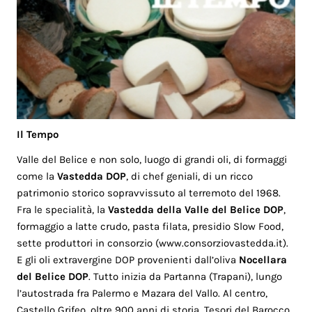
Il Tempo
Valle del Belice e non solo, luogo di grandi oli, di formaggi
come la
Vastedda DOP
, di chef geniali, di un ricco
patrimonio storico sopravvissuto al terremoto del 1968.
Fra le specialità, la
Vastedda della Valle del Belice DOP
,
formaggio a latte crudo, pasta filata, presidio Slow Food,
sette produttori in consorzio (www.consorziovastedda.it).
E gli oli extravergine DOP provenienti dall’oliva
Nocellara
del Belice DOP
. Tutto inizia da Partanna (Trapani), lungo
l’autostrada fra Palermo e Mazara del Vallo. Al centro,
Castello Grifeo, oltre 900 anni di storia. Tesori del Barocco