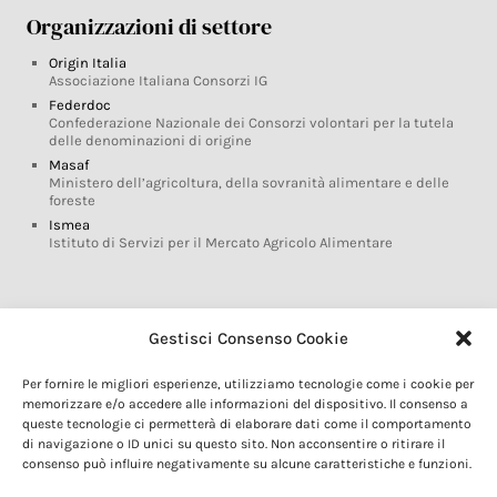
Organizzazioni di settore
Origin Italia
Associazione Italiana Consorzi IG
Federdoc
Confederazione Nazionale dei Consorzi volontari per la tutela
delle denominazioni di origine
Masaf
Ministero dell’agricoltura, della sovranità alimentare e delle
foreste
Ismea
Istituto di Servizi per il Mercato Agricolo Alimentare
Glossario DOP IGP
Gestisci Consenso Cookie
Indicazioni Geografiche
Per fornire le migliori esperienze, utilizziamo tecnologie come i cookie per
Marchi DOP IGP
memorizzare e/o accedere alle informazioni del dispositivo. Il consenso a
Normativa prodotti DOP IGP
queste tecnologie ci permetterà di elaborare dati come il comportamento
Consorzi di Tutela
di navigazione o ID unici su questo sito. Non acconsentire o ritirare il
consenso può influire negativamente su alcune caratteristiche e funzioni.
Farm To Fork e prodotti DOP IGP
Dop economy