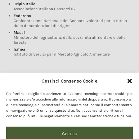
Origin Italia
Associazione Italiana Consorzi IG
Federdoc
Confederazione Nazionale dei Consorzi volontari per la tutela
delle denominazioni di origine
Masaf
Ministero dell’agricoltura, della sovranità alimentare e delle
foreste
Ismea
Istituto di Servizi per il Mercato Agricolo Alimentare
Glossario DOP IGP
Gestisci Consenso Cookie
Indicazioni Geografiche
Per fornire le migliori esperienze, utilizziamo tecnologie come i cookie per
Marchi DOP IGP
memorizzare e/o accedere alle informazioni del dispositivo. Il consenso a
Normativa prodotti DOP IGP
queste tecnologie ci permetterà di elaborare dati come il comportamento
Consorzi di Tutela
di navigazione o ID unici su questo sito. Non acconsentire o ritirare il
consenso può influire negativamente su alcune caratteristiche e funzioni.
Farm To Fork e prodotti DOP IGP
Dop economy
Riforma Sistema IG
Accetta
Turismo DOP