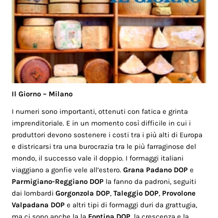
Il Giorno – Milano
I numeri sono importanti, ottenuti con fatica e grinta
imprenditoriale. E in un momento così difficile in cui i
produttori devono sostenere i costi tra i più alti di Europa
e districarsi tra una burocrazia tra le più farraginose del
mondo, il successo vale il doppio. I formaggi italiani
viaggiano a gonfie vele all’estero.
Grana Padano DOP
e
Parmigiano-Reggiano DOP
la fanno da padroni, seguiti
dai lombardi
Gorgonzola DOP
,
Taleggio DOP
,
Provolone
Valpadana DOP
e altri tipi di formaggi duri da grattugia,
ma ci sono anche la la
Fontina DOP
, la crescenza e la