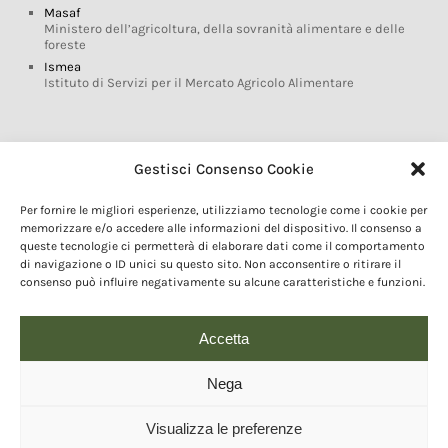
Masaf
Ministero dell’agricoltura, della sovranità alimentare e delle
foreste
Ismea
Istituto di Servizi per il Mercato Agricolo Alimentare
Glossario DOP IGP
Gestisci Consenso Cookie
Indicazioni Geografiche
Per fornire le migliori esperienze, utilizziamo tecnologie come i cookie per
Marchi DOP IGP
memorizzare e/o accedere alle informazioni del dispositivo. Il consenso a
Normativa prodotti DOP IGP
queste tecnologie ci permetterà di elaborare dati come il comportamento
Consorzi di Tutela
di navigazione o ID unici su questo sito. Non acconsentire o ritirare il
consenso può influire negativamente su alcune caratteristiche e funzioni.
Farm To Fork e prodotti DOP IGP
Dop economy
Riforma Sistema IG
Accetta
Turismo DOP
Nega
Visualizza le preferenze
© 2020 Copyright - Fondazione Qualivita :: Credits:
IDEM ADV Grafica web