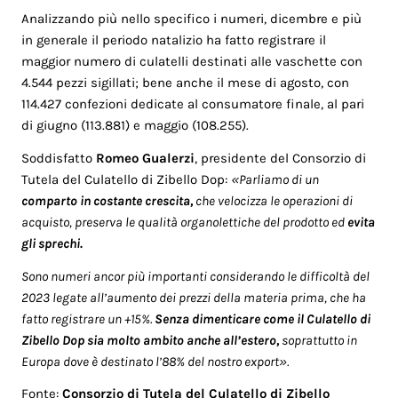
Analizzando più nello specifico i numeri, dicembre e più
in generale il periodo natalizio ha fatto registrare il
maggior numero di culatelli destinati alle vaschette con
4.544 pezzi sigillati; bene anche il mese di agosto, con
114.427 confezioni dedicate al consumatore finale, al pari
di giugno (113.881) e maggio (108.255).
Soddisfatto
Romeo Gualerzi
, presidente del Consorzio di
Tutela del Culatello di Zibello Dop:
«Parliamo di un
comparto in costante crescita,
che velocizza le operazioni di
acquisto, preserva le qualità organolettiche del prodotto ed
evita
gli sprechi.
Sono numeri ancor più importanti considerando le difficoltà del
2023 legate all’aumento dei prezzi della materia prima, che ha
fatto registrare un +15%.
Senza dimenticare come il Culatello di
Zibello Dop sia molto ambito anche all’estero,
soprattutto in
Europa dove è destinato l’88% del nostro export».
Fonte:
Consorzio di Tutela del Culatello di Zibello