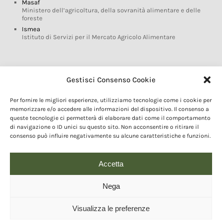
Masaf
Ministero dell’agricoltura, della sovranità alimentare e delle
foreste
Ismea
Istituto di Servizi per il Mercato Agricolo Alimentare
Glossario DOP IGP
Gestisci Consenso Cookie
Indicazioni Geografiche
Per fornire le migliori esperienze, utilizziamo tecnologie come i cookie per
Marchi DOP IGP
memorizzare e/o accedere alle informazioni del dispositivo. Il consenso a
Normativa prodotti DOP IGP
queste tecnologie ci permetterà di elaborare dati come il comportamento
Consorzi di Tutela
di navigazione o ID unici su questo sito. Non acconsentire o ritirare il
consenso può influire negativamente su alcune caratteristiche e funzioni.
Farm To Fork e prodotti DOP IGP
Dop economy
Riforma Sistema IG
Accetta
Turismo DOP
Nega
Visualizza le preferenze
© 2020 Copyright - Fondazione Qualivita :: Credits:
IDEM ADV Grafica web