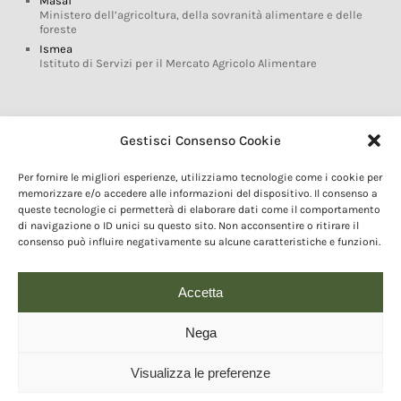
Masaf
Ministero dell’agricoltura, della sovranità alimentare e delle
foreste
Ismea
Istituto di Servizi per il Mercato Agricolo Alimentare
Glossario DOP IGP
Gestisci Consenso Cookie
Indicazioni Geografiche
Per fornire le migliori esperienze, utilizziamo tecnologie come i cookie per
Marchi DOP IGP
memorizzare e/o accedere alle informazioni del dispositivo. Il consenso a
Normativa prodotti DOP IGP
queste tecnologie ci permetterà di elaborare dati come il comportamento
Consorzi di Tutela
di navigazione o ID unici su questo sito. Non acconsentire o ritirare il
consenso può influire negativamente su alcune caratteristiche e funzioni.
Farm To Fork e prodotti DOP IGP
Dop economy
Riforma Sistema IG
Accetta
Turismo DOP
Nega
Visualizza le preferenze
© 2020 Copyright - Fondazione Qualivita :: Credits:
IDEM ADV Grafica web