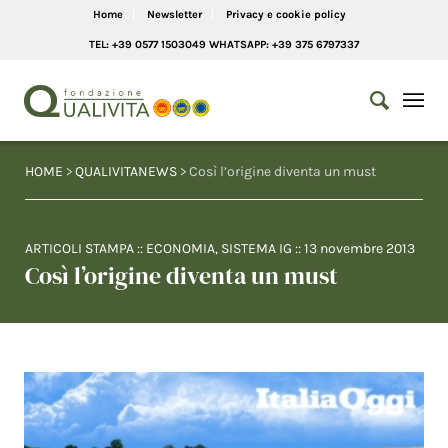
Home
Newsletter
Privacy e cookie policy
TEL: +39 0577 1503049 WHATSAPP: +39 375 6797337
HOME
>
QUALIVITANEWS
> Così l’origine diventa un must
ARTICOLI STAMPA
::
ECONOMIA
,
SISTEMA IG
::
13 novembre 2013
Così l’origine diventa un must