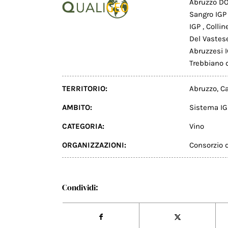
Abruzzo D
Sangro IG
IGP
,
Colli
Del Vastes
Abruzzesi 
Trebbiano 
TERRITORIO:
Abruzzo
,
C
AMBITO:
Sistema IG
CATEGORIA:
Vino
ORGANIZZAZIONI:
Consorzio d
Condividi: