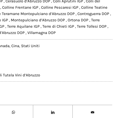
OP
,
Cerasuolo d’Abruzzo DOP
,
Colli Aprutini IGP
,
Colli del
P
,
Colline Frentane IGP
,
Colline Pescaresi IGP
,
Colline Teatine
ne Teramane Montepulciano d’Abruzzo DOP
,
Controguerra DOP
,
e IGP
,
Montepulciano d’Abruzzo DOP
,
Ortona DOP
,
Terre
IGP
,
Terre Aquilane IGP
,
Terre di Chieti IGP
,
Terre Tollesi DOP
,
d’Abruzzo DOP
,
Villamagna DOP
anada
,
Cina
,
Stati Uniti
i Tutela Vini d’Abruzzo