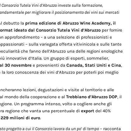
l Consorzio Tutela Vini d’Abruzzo investe sulla formazione,
fondamentale per migliorare il posizionamento dei vini sui mercati
Al debutto la
prima edizione di Abruzzo Wine Academy, il
format ideato dal Consorzio Tutela Vini d’Abruzzo
per fornire
un approfondimento – a una selezione di professionisti e
appassionati – sulla variegata offerta vitivinicola e sulle tante
peculiarità che fanno dell’Abruzzo una delle regioni enologiche
più innovative d’Italia. Un gruppo di esperti, sommelier,
 al 30 novembre
e provenienti da
Canada, Stati Uniti e Cina
,
 la loro conoscenza dei vini d’Abruzzo per poterli poi meglio
heranno lezioni, degustazioni e visite al territorio e alle
 al mondo della cooperazione e al
Trebbiano d’Abruzzo DOP
, il
regione. Un programma intenso, volto a cogliere anche gli
tera regione che vanta una percentuale di
export
del 40%
a
229 milioni di euro
.
o progetto a cui il Consorzio lavora da un po’ di tempo
– racconta