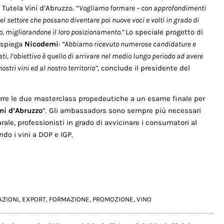
 Tutela Vini d’Abruzzo. “
Vogliamo formare – con approfondimenti
el settore che possano diventare poi nuove voci e volti in grado di
o, migliorandone il loro posizionamento.”
Lo speciale progetto di
 spiega
Nicodemi
:
“Abbiamo ricevuto numerose candidature e
i, l’obiettivo è quello di arrivare nel medio lungo periodo ad avere
tri vini ed al nostro territorio”
, conclude il presidente del
urre le due masterclass propedeutiche a un esame finale per
ni d’Abruzzo
”. Gli ambassadors sono sempre più necessari
ale, professionisti in grado di avvicinare i consumatori al
do i vini a DOP e IGP.
AZIONI
,
EXPORT
,
FORMAZIONE
,
PROMOZIONE
,
VINO