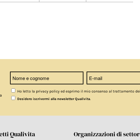
Ho letto la privacy policy ed esprimo il mio consenso al trattamento de
a
.
Desidero iscrivermi alla newsletter Qualivita
tti Qualivita
Organizzazioni di setto