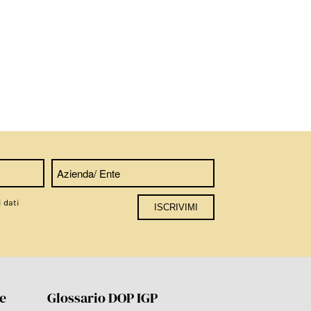
i dati
re
Glossario DOP IGP