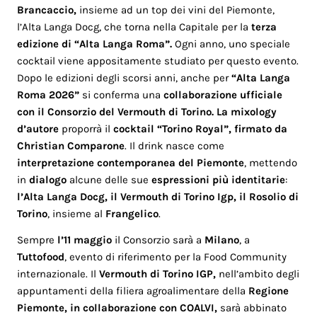
Brancaccio,
insieme ad un top dei vini del Piemonte,
l’Alta Langa Docg, che torna nella Capitale per la
terza
edizione di “Alta Langa Roma”.
Ogni anno, uno speciale
cocktail viene appositamente studiato per questo evento.
Dopo le edizioni degli scorsi anni, anche per
“Alta Langa
Roma 2026”
si conferma una
collaborazione ufficiale
con il Consorzio del Vermouth di Torino. La mixology
d’autore
proporrà il
cocktail “Torino Royal”, firmato da
Christian Comparone
. Il drink nasce come
interpretazione contemporanea del Piemonte
, mettendo
in
dialogo
alcune delle sue
espressioni più identitarie
:
l’Alta Langa Docg, il Vermouth di Torino Igp, il Rosolio di
Torino
, insieme al
Frangelico
.
Sempre
l’11 maggio
il Consorzio sarà a
Milano
, a
Tuttofood
, evento di riferimento per la Food Community
internazionale. Il
Vermouth di Torino IGP,
nell’ambito degli
appuntamenti della filiera agroalimentare della
Regione
Piemonte, in collaborazione con COALVI,
sarà abbinato