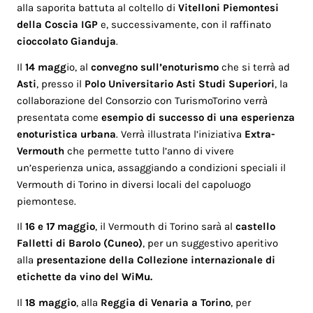
alla saporita battuta al coltello di
Vitelloni Piemontesi
della Coscia IGP
e, successivamente, con il raffinato
cioccolato Gianduja
.
Il
14 magg
io, al
convegno sull’enoturismo
che si terrà ad
Asti
, presso il
Polo Universitario Asti Studi Superiori
, la
collaborazione del Consorzio con TurismoTorino verrà
presentata come
esempio di successo di una esperienza
enoturistica urbana
. Verrà illustrata l’iniziativa
Extra-
Vermouth
che permette tutto l’anno di vivere
un’esperienza unica, assaggiando a condizioni speciali il
Vermouth di Torino in diversi locali del capoluogo
piemontese.
Il
16 e 17 maggio
, il Vermouth di Torino sarà al
castello
Falletti di Barolo (Cuneo)
, per un suggestivo aperitivo
alla
presentazione della Collezione internazionale di
etichette da vino del WiMu.
Il
18 maggio
, alla
Reggia di Venaria a Torino
, per