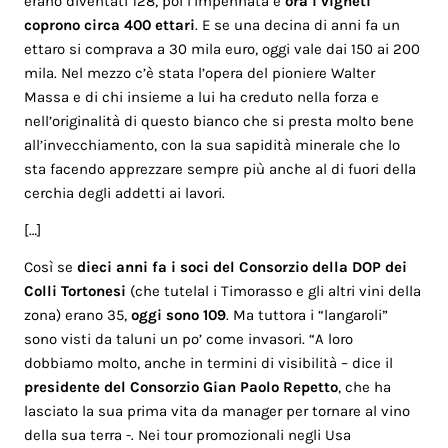
erano diventati 128, poi l’impennata e
ora i vigneti
coprono circa 400 ettari
. E se una decina di anni fa un
ettaro si comprava a 30 mila euro, oggi vale dai 150 ai 200
mila. Nel mezzo c’è stata l’opera del pioniere Walter
Massa e di chi insieme a lui ha creduto nella forza e
nell’originalità di questo bianco che si presta molto bene
all’invecchiamento, con la sua sapidità minerale che lo
sta facendo apprezzare sempre più anche al di fuori della
cerchia degli addetti ai lavori.
[…]
Così se
dieci anni fa i soci del
Consorzio della DOP dei
Colli Tortonesi
(che tutelal i Timorasso e gli altri vini della
zona) erano 35,
oggi sono 109
. Ma tuttora i “langaroli”
sono visti da taluni un po’ come invasori. “A loro
dobbiamo molto, anche in termini di visibilità – dice il
presidente del Consorzio Gian Paolo Repetto
, che ha
lasciato la sua prima vita da manager per tornare al vino
della sua terra -. Nei tour promozionali negli Usa