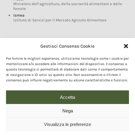
Ministero dell’agricoltura, della sovranità alimentare e delle
foreste
Ismea
Istituto di Servizi per il Mercato Agricolo Alimentare
Glossario DOP IGP
Gestisci Consenso Cookie
Indicazioni Geografiche
Per fornire le migliori esperienze, utilizziamo tecnologie come i cookie per
Marchi DOP IGP
memorizzare e/o accedere alle informazioni del dispositivo. Il consenso a
Normativa prodotti DOP IGP
queste tecnologie ci permetterà di elaborare dati come il comportamento
Consorzi di Tutela
di navigazione o ID unici su questo sito. Non acconsentire o ritirare il
consenso può influire negativamente su alcune caratteristiche e funzioni.
Farm To Fork e prodotti DOP IGP
Dop economy
Riforma Sistema IG
Accetta
Turismo DOP
Nega
Visualizza le preferenze
© 2020 Copyright - Fondazione Qualivita :: Credits:
IDEM ADV Grafica web