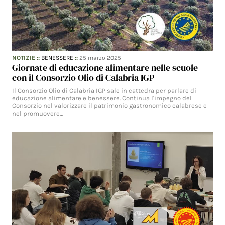
NOTIZIE
::
BENESSERE
::
25 marzo 2025
Giornate di educazione alimentare nelle scuole
con il Consorzio Olio di Calabria IGP
Il Consorzio Olio di Calabria IGP sale in cattedra per parlare di
educazione alimentare e benessere. Continua l'impegno del
Consorzio nel valorizzare il patrimonio gastronomico calabrese e
nel promuovere…