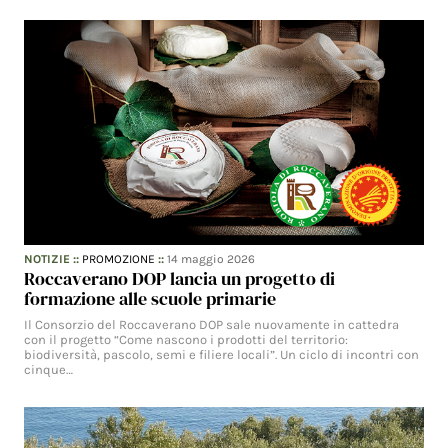
NOTIZIE
::
PROMOZIONE
::
14 maggio 2026
Roccaverano DOP lancia un progetto di
formazione alle scuole primarie
Il Consorzio del Roccaverano DOP sale nuovamente in cattedra
con il progetto “Come nascono i prodotti del territorio:
biodiversità, pascolo, semi e filiere locali”. Un ciclo di incontri con
cinque…