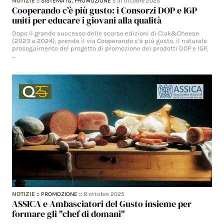
NOTIZIE
::
SISTEMA IG,
PROMOZIONE
::
31 ottobre 2025
Cooperando c’è più gusto: i Consorzi DOP e IGP
uniti per educare i giovani alla qualità
Dopo il grande successo delle scorse edizioni di Ciak&Cheese
(2023 e 2024), prende il via Cooperando c’è più gusto, il naturale
proseguimento del progetto di promozione dei prodotti DOP e IGP,
…
NOTIZIE
::
PROMOZIONE
::
8 ottobre 2025
ASSICA e Ambasciatori del Gusto insieme per
formare gli "chef di domani"