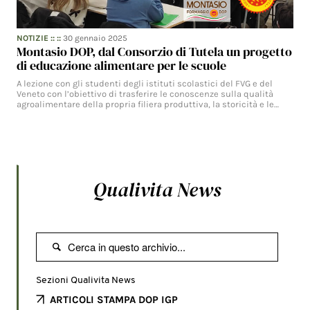
NOTIZIE
:: ::
30 gennaio 2025
Montasio DOP, dal Consorzio di Tutela un progetto
di educazione alimentare per le scuole
A lezione con gli studenti degli istituti scolastici del FVG e del
Veneto con l’obiettivo di trasferire le conoscenze sulla qualità
agroalimentare della propria filiera produttiva, la storicità e le…
Qualivita News

Sezioni Qualivita News
ARTICOLI STAMPA DOP IGP