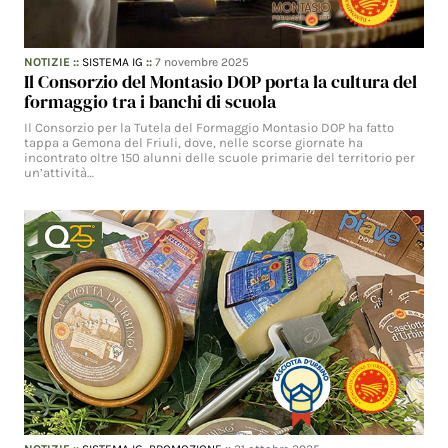
NOTIZIE
::
SISTEMA IG
::
7 novembre 2025
Il Consorzio del Montasio DOP porta la cultura del
formaggio tra i banchi di scuola
Il Consorzio per la Tutela del Formaggio Montasio DOP ha fatto
tappa a Gemona del Friuli, dove, nelle scorse giornate ha
incontrato oltre 150 alunni delle scuole primarie del territorio per
un’attività…