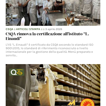
CSQA
::
ARTICOLI STAMPA
:: ::
3 aprile 2026
CSQA rinnova la certificazione all'istituto “L.
Einaudi"
L'IIS “L. Einaudi” è certificato da CSQA secondo lo standard ISO
9001:2015, lo standard di riferimento riconosciuto a livello
internazionale per la gestione della qualità. Menù preparato e
servito…