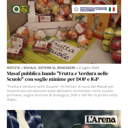
NOTIZIE
::
SOCIALE,
SISTEMA IG,
BENESSERE
::
4 luglio 2025
Masaf pubblica bando "Frutta e Verdura nelle
Scuole" con soglie minime per DOP e IGP
"Frutta e Verdura nelle Scuole": 14 milioni di euro dal Masaf per
incentivare ed educare sane abitudini alimentari nelle scuole
primarie, soglie minime di biologico, DOP e IGP Per la prima volta
dopo…