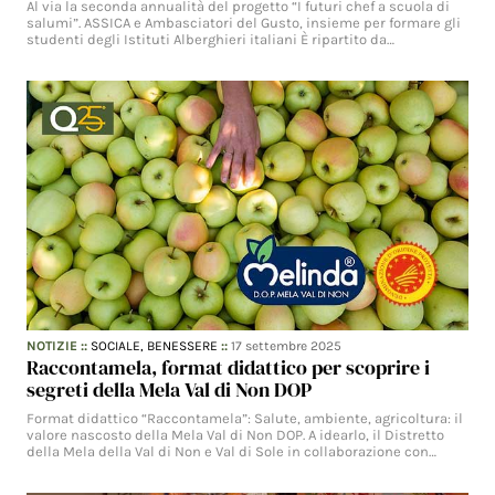
Al via la seconda annualità del progetto “I futuri chef a scuola di
salumi”. ASSICA e Ambasciatori del Gusto, insieme per formare gli
studenti degli Istituti Alberghieri italiani È ripartito da…
NOTIZIE
::
SOCIALE,
BENESSERE
::
17 settembre 2025
Raccontamela, format didattico per scoprire i
segreti della Mela Val di Non DOP
Format didattico “Raccontamela”: Salute, ambiente, agricoltura: il
valore nascosto della Mela Val di Non DOP. A idearlo, il Distretto
della Mela della Val di Non e Val di Sole in collaborazione con…