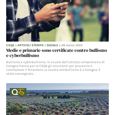
CSQA
::
ARTICOLI STAMPA
::
SOCIALE
::
28 marzo 2025
Medie e primarie sono certificate contro bullismo
e cyberbullismo
Bullismo e cyberbullismo, le scuole dell'istituto comprensivo di
Cologna hanno per la CSQA gli strumenti per prevenire e
contrastare il fenomeno La scuola antibullismo è a Cologna. È
stata consegnata…