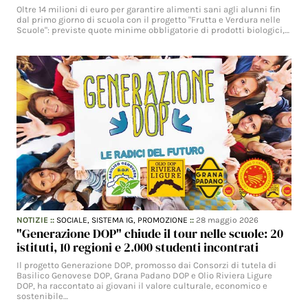
Oltre 14 milioni di euro per garantire alimenti sani agli alunni fin
dal primo giorno di scuola con il progetto "Frutta e Verdura nelle
Scuole": previste quote minime obbligatorie di prodotti biologici,…
NOTIZIE
::
SOCIALE,
SISTEMA IG,
PROMOZIONE
::
28 maggio 2026
"Generazione DOP" chiude il tour nelle scuole: 20
istituti, 10 regioni e 2.000 studenti incontrati
Il progetto Generazione DOP, promosso dai Consorzi di tutela di
Basilico Genovese DOP, Grana Padano DOP e Olio Riviera Ligure
DOP, ha raccontato ai giovani il valore culturale, economico e
sostenibile…