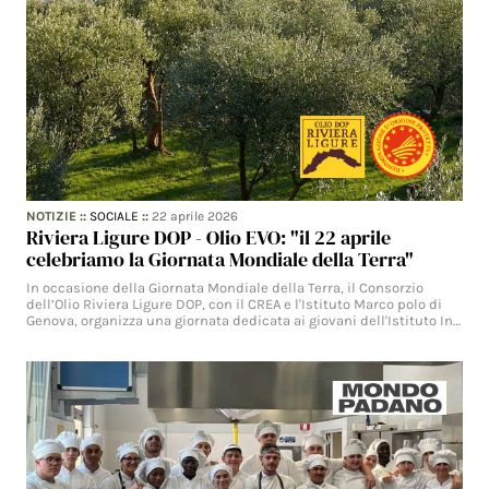
NOTIZIE
::
SOCIALE
::
22 aprile 2026
Riviera Ligure DOP - Olio EVO: "il 22 aprile
celebriamo la Giornata Mondiale della Terra"
In occasione della Giornata Mondiale della Terra, il Consorzio
dell’Olio Riviera Ligure DOP, con il CREA e l'Istituto Marco polo di
Genova, organizza una giornata dedicata ai giovani dell'Istituto In…