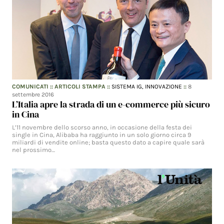
COMUNICATI
::
ARTICOLI STAMPA
::
SISTEMA IG,
INNOVAZIONE
::
8
settembre 2016
L’Italia apre la strada di un e-commerce più sicuro
in Cina
L’11 novembre dello scorso anno, in occasione della festa dei
single in Cina, Alibaba ha raggiunto in un solo giorno circa 9
miliardi di vendite online; basta questo dato a capire quale sarà
nel prossimo…