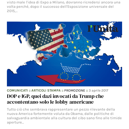
visto male l'idea di Expo a Milano, dovranno ricredersi ancora una
volta perché, dopo il successo dell'Esposizione universale del
2015,…
COMUNICATI
::
ARTICOLI STAMPA
::
PROMOZIONE
::
3 aprile 2017
DOP e IGP, quei dazi invocati da Trump che
accontentano solo le lobby americane
Tutto ciò che sembrava rappresentare un pezzo rilevante della
nuova America fortemente voluta da Obama, dalle politiche di
salvaguardia ambientale alla cultura del cibo sano fino alle timide
aperture…