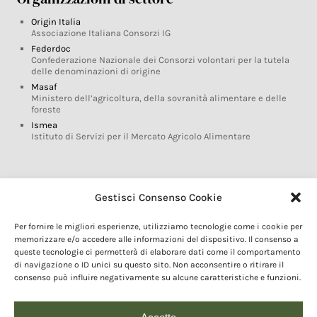
Origin Italia
Associazione Italiana Consorzi IG
Federdoc
Confederazione Nazionale dei Consorzi volontari per la tutela
delle denominazioni di origine
Masaf
Ministero dell’agricoltura, della sovranità alimentare e delle
foreste
Ismea
Istituto di Servizi per il Mercato Agricolo Alimentare
Glossario DOP IGP
Gestisci Consenso Cookie
Indicazioni Geografiche
Per fornire le migliori esperienze, utilizziamo tecnologie come i cookie per
Marchi DOP IGP
memorizzare e/o accedere alle informazioni del dispositivo. Il consenso a
Normativa prodotti DOP IGP
queste tecnologie ci permetterà di elaborare dati come il comportamento
Consorzi di Tutela
di navigazione o ID unici su questo sito. Non acconsentire o ritirare il
consenso può influire negativamente su alcune caratteristiche e funzioni.
Farm To Fork e prodotti DOP IGP
Dop economy
Riforma Sistema IG