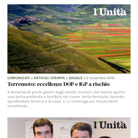
COMUNICATI
::
ARTICOLI STAMPA
::
SOCIALE
::
2 novembre 2016
Terremoto: eccellenze DOP e IGP a rischio
A distanza di pochi giorni dagli eventi sismici che hanno aperto
una ferita profonda e terribile nel cuore della Penisola, facendo
sprofondare la terra e le case, ci si interroga sul futuro delle
eccellenze…