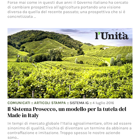
Forse mai come in questi due anni il Governo italiano ha cercato
di cambiare prospettiva all'agricoltura portando una visione
diversa da quella del recente passato; una prospettiva che si è
concretizzata …
COMUNICATI
::
ARTICOLI STAMPA
::
SISTEMA IG
::
4 luglio 2016
Il Sistema Prosecco, un modello per la tutela del
Made in Italy
In tempi di mercato globale l’Italia agroalimentare, oltre ad essere
sinonimo di qualità, rischia di diventare un termine da abbinare a
contraffazione e imitazione. Troppo spesso le nostre aziende
sono…