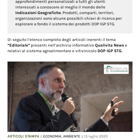
approfondimenti personalizzati a tutti gli utenti
interessati a conoscere al meglio il mondo delle
Indicazioni Geografiche
. Prodotti, comparti, territori,
organizzazioni sono alcune possibili chiavi di ricerca per
esplorare a fondo il sistema dei prodotti DOP IGP STG.
Di seguito l’elenco completo degli articoli inerenti il tema
“Editoriale”
presenti nell’archivio informativo
Qualivita News
e
relativi al sistema agroalimentare e vitivinicolo
DOP IGP STG.
ARTICOLI STAMPA
::
ECONOMIA,
AMBIENTE
::
13 luglio 2020