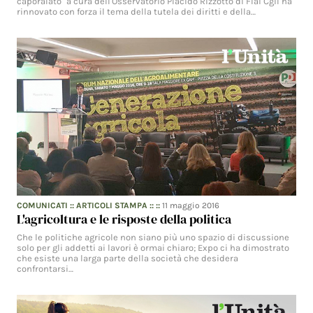
caporalato" a cura dell'Osservatorio Placido Rizzotto di Flai Cgil ha
rinnovato con forza il tema della tutela dei diritti e della…
COMUNICATI
::
ARTICOLI STAMPA
:: ::
11 maggio 2016
L'agricoltura e le risposte della politica
Che le politiche agricole non siano più uno spazio di discussione
solo per gli addetti ai lavori è ormai chiaro; Expo ci ha dimostrato
che esiste una larga parte della società che desidera
confrontarsi…