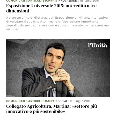
COMUNICATI
::
ARTICOLI STAMPA
::
INNOVAZIONE
::
18 luglio 2016
Esposizione Universale 2015: un'eredità a tre
dimensioni
A oltre un anno di distanza dall’Esposizione di Milano, il tentativo
di valutare il suo impatto rimane un'operazione importante
soprattutto per capire se e come abbia innescato un meccanismo
virtuoso…
COMUNICATI
::
ARTICOLI STAMPA
::
SOCIALE
::
11 luglio 2016
Collegato Agricoltura, Martina: «settore più
innovativo e più sostenibile»