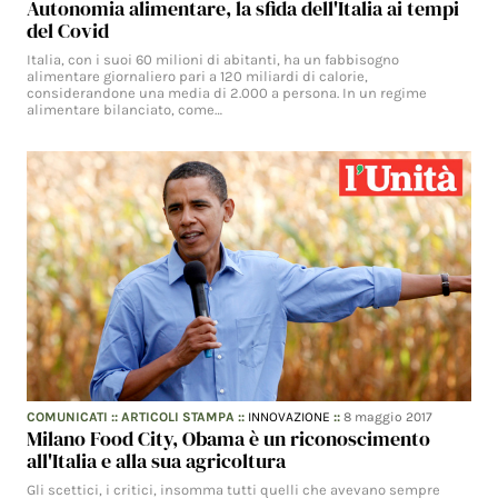
Autonomia alimentare, la sfida dell'Italia ai tempi
del Covid
Italia, con i suoi 60 milioni di abitanti, ha un fabbisogno
alimentare giornaliero pari a 120 miliardi di calorie,
considerandone una media di 2.000 a persona. In un regime
alimentare bilanciato, come…
COMUNICATI
::
ARTICOLI STAMPA
::
INNOVAZIONE
::
8 maggio 2017
Milano Food City, Obama è un riconoscimento
all'Italia e alla sua agricoltura
Gli scettici, i critici, insomma tutti quelli che avevano sempre