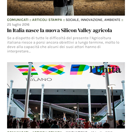
COMUNICATI
::
ARTICOLI STAMPA
::
SOCIALE,
INNOVAZIONE,
AMBIENTE
::
25 luglio 2016
In Italia nasce la nuova Silicon Valley agricola
Se a dispetto di tutte le difficoltà del presente l’Agricoltura
italiana riesce a porsi ancora obiettivi a lungo termine, molto lo
deve alla capacità che alcuni dei suoi attori hanno di
interpretare…