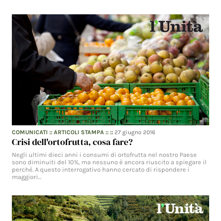
COMUNICATI
::
ARTICOLI STAMPA
:: ::
27 giugno 2016
Crisi dell'ortofrutta, cosa fare?
Negli ultimi dieci anni i consumi di ortofrutta nel nostro Paese
sono diminuiti del 10%, ma nessuno è ancora riuscito a spiegare il
perché. A questo interrogativo hanno cercato di rispondere i
maggiori…