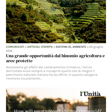
COMUNICATI
::
ARTICOLI STAMPA
::
SISTEMA IG,
AMBIENTE
::
20 giugno
2016
Una grande opportunità dal binomio agricoltura e
aree protette
Nonostante gli effetti del cambiamento climatico, l’arrivo
dell’estate aiuta sempre a riscoprire quello che di meglio il
patrimonio naturale italiano ha da offrire. In questa categoria
rientrano sicuramente…