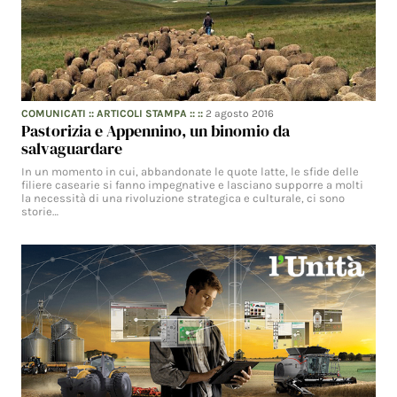
COMUNICATI
::
ARTICOLI STAMPA
:: ::
2 agosto 2016
Pastorizia e Appennino, un binomio da
salvaguardare
In un momento in cui, abbandonate le quote latte, le sfide delle
filiere casearie si fanno impegnative e lasciano supporre a molti
la necessità di una rivoluzione strategica e culturale, ci sono
storie…