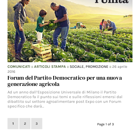
COMUNICATI
::
ARTICOLI STAMPA
::
SOCIALE,
PROMOZIONE
::
26 aprile
2016
Forum del Partito Democratico per una nuova
generazione agricola
Ad un anno dall’Esposizione Universale di Milano il Partito
Democratico fa il punto sui temi e sulle riflessioni emersi dal
dibattito sul settore agroalimentare post Expo con un Forum
specifico che darà…
1
2
3
Page 1 of 3