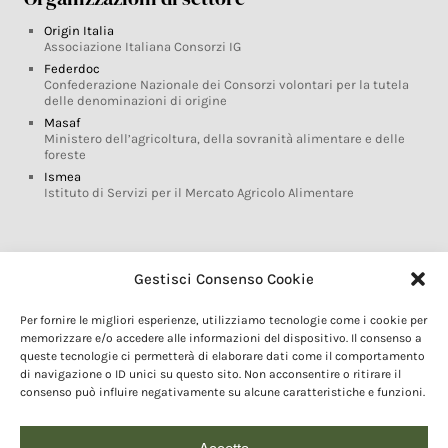
Origin Italia
Associazione Italiana Consorzi IG
Federdoc
Confederazione Nazionale dei Consorzi volontari per la tutela
delle denominazioni di origine
Masaf
Ministero dell’agricoltura, della sovranità alimentare e delle
foreste
Ismea
Istituto di Servizi per il Mercato Agricolo Alimentare
Glossario DOP IGP
Gestisci Consenso Cookie
Indicazioni Geografiche
Per fornire le migliori esperienze, utilizziamo tecnologie come i cookie per
Marchi DOP IGP
memorizzare e/o accedere alle informazioni del dispositivo. Il consenso a
Normativa prodotti DOP IGP
queste tecnologie ci permetterà di elaborare dati come il comportamento
Consorzi di Tutela
di navigazione o ID unici su questo sito. Non acconsentire o ritirare il
consenso può influire negativamente su alcune caratteristiche e funzioni.
Farm To Fork e prodotti DOP IGP
Dop economy
Riforma Sistema IG