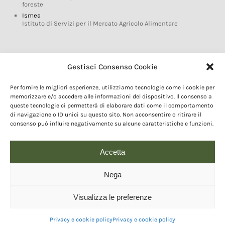
foreste
Ismea
Istituto di Servizi per il Mercato Agricolo Alimentare
Glossario DOP IGP
Gestisci Consenso Cookie
Indicazioni Geografiche
Per fornire le migliori esperienze, utilizziamo tecnologie come i cookie per
Marchi DOP IGP
memorizzare e/o accedere alle informazioni del dispositivo. Il consenso a
Normativa prodotti DOP IGP
queste tecnologie ci permetterà di elaborare dati come il comportamento
Consorzi di Tutela
di navigazione o ID unici su questo sito. Non acconsentire o ritirare il
consenso può influire negativamente su alcune caratteristiche e funzioni.
Farm To Fork e prodotti DOP IGP
Dop economy
Riforma Sistema IG
Accetta
Turismo DOP
Nega
Visualizza le preferenze
© 2020 Copyright - Fondazione Qualivita :: Credits:
IDEM ADV Grafica web
comunicazione
Privacy e cookie policy
Privacy e cookie policy