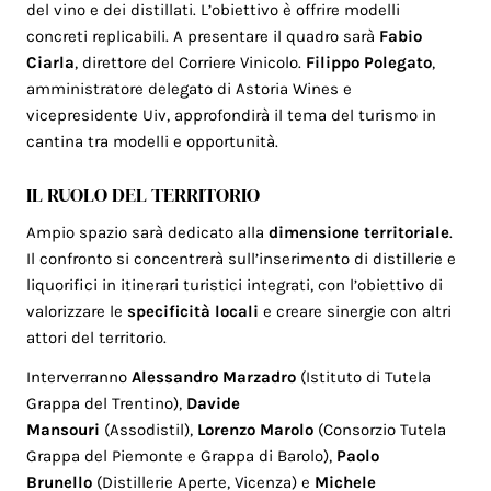
del vino e dei distillati. L’obiettivo è offrire modelli
concreti replicabili. A presentare il quadro sarà
Fabio
Ciarla
, direttore del Corriere Vinicolo.
Filippo Polegato
,
amministratore delegato di Astoria Wines e
vicepresidente Uiv, approfondirà il tema del turismo in
cantina tra modelli e opportunità.
IL RUOLO DEL TERRITORIO
Ampio spazio sarà dedicato alla
dimensione territoriale
.
Il confronto si concentrerà sull’inserimento di distillerie e
liquorifici in itinerari turistici integrati, con l’obiettivo di
valorizzare le
specificità locali
e creare sinergie con altri
attori del territorio.
Interverranno
Alessandro Marzadro
(Istituto di Tutela
Grappa del Trentino),
Davide
Mansouri
(Assodistil),
Lorenzo Marolo
(Consorzio Tutela
Grappa del Piemonte e Grappa di Barolo),
Paolo
Brunello
(Distillerie Aperte, Vicenza) e
Michele