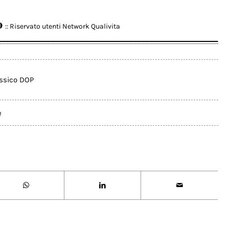
o
:: Riservato utenti Network Qualivita
assico DOP
e