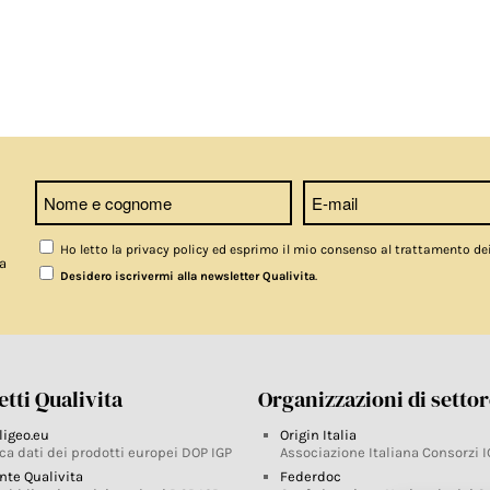
Ho letto la privacy policy ed esprimo il mio consenso al trattamento de
a
.
Desidero iscrivermi alla newsletter Qualivita
tti Qualivita
Organizzazioni di setto
ligeo.eu
Origin Italia
ca dati dei prodotti europei DOP IGP
Associazione Italiana Consorzi I
nte Qualivita
Federdoc