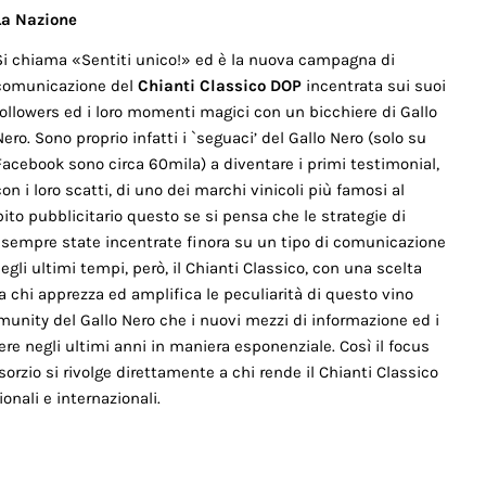
La Nazione
Si chiama «Sentiti unico!» ed è la nuova campagna di
comunicazione del
Chianti Classico DOP
incentrata sui suoi
followers ed i loro momenti magici con un bicchiere di Gallo
Nero. Sono proprio infatti i `seguaci’ del Gallo Nero (solo su
Facebook sono circa 60mila) a diventare i primi testimonial,
con i loro scatti, di uno dei marchi vinicoli più famosi al
o pubblicitario questo se si pensa che le strategie di
o sempre state incentrate finora su un tipo di comunicazione
egli ultimi tempi, però, il Chianti Classico, con una scelta
chi apprezza ed amplifica le peculiarità di questo vino
mmunity del Gallo Nero che i nuovi mezzi di informazione ed i
ere negli ultimi anni in maniera esponenziale. Così il focus
rzio si rivolge direttamente a chi rende il Chianti Classico
onali e internazionali.