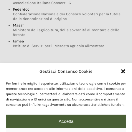
Associazione Italiana Consorzi IG
Federdoc
Confederazione Nazionale dei Consorzi volontari per la tutela
delle denominazioni di origine
Masaf
Ministero dell’agricoltura, della sovranità alimentare e delle
foreste
Ismea
Istituto di Servizi per il Mercato Agricolo Alimentare
Glossario DOP IGP
Gestisci Consenso Cookie
Indicazioni Geografiche
Per fornire le migliori esperienze, utilizziamo tecnologie come i cookie per
Marchi DOP IGP
memorizzare e/o accedere alle informazioni del dispositivo. Il consenso a
Normativa prodotti DOP IGP
queste tecnologie ci permetterà di elaborare dati come il comportamento
Consorzi di Tutela
di navigazione o ID unici su questo sito. Non acconsentire o ritirare il
consenso può influire negativamente su alcune caratteristiche e funzioni.
Farm To Fork e prodotti DOP IGP
Dop economy
Riforma Sistema IG
Accetta
Turismo DOP