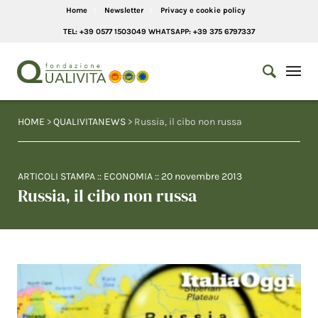
Home
Newsletter
Privacy e cookie policy
TEL: +39 0577 1503049 WHATSAPP: +39 375 6797337
HOME
>
QUALIVITANEWS
> Russia, il cibo non russa
ARTICOLI STAMPA
::
ECONOMIA
::
20 novembre 2013
Russia, il cibo non russa