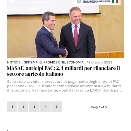
NOTIZIE
::
SISTEMA IG,
PROMOZIONE,
ECONOMIA
::
18 ottobre 2023
MASAF, anticipi PAC: 2,4 miliardi per rilanciare il
settore agricolo italiano
Sono state avviate le procedure di pagamento degli anticipi PAC
per l'anno 2023 il cui valore complessivo ammonta a 2,4 miliardi
di euro. Una cifra importante, ripartita tra circa 1,700 miliardi per…
1
2
3
4
5
Page 1 of 5