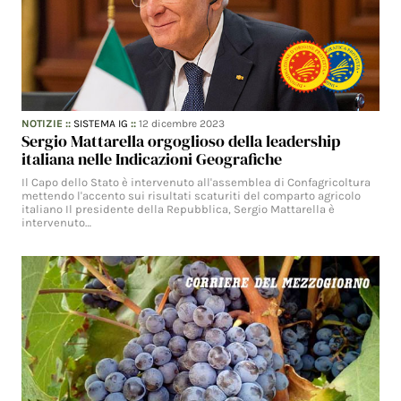
NOTIZIE
::
SISTEMA IG
::
12 dicembre 2023
Sergio Mattarella orgoglioso della leadership
italiana nelle Indicazioni Geografiche
Il Capo dello Stato è intervenuto all'assemblea di Confagricoltura
mettendo l'accento sui risultati scaturiti del comparto agricolo
italiano Il presidente della Repubblica, Sergio Mattarella è
intervenuto…