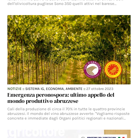
dell'olivicoltura pugliese Sono 350 quelli attivi nel barese…
NOTIZIE
::
SISTEMA IG,
ECONOMIA,
AMBIENTE
::
27 ottobre 2023
Emergenza peronospora: ultimo appello del
mondo produttivo abruzzese
Cali della produzione di circa il 70% in tutte le quattro provincie
abruzzesi. Il mondo del vino abruzzese avverte: "Vogliamo risposte
concrete e immediate dagli Organi politici regionali e nazionali…