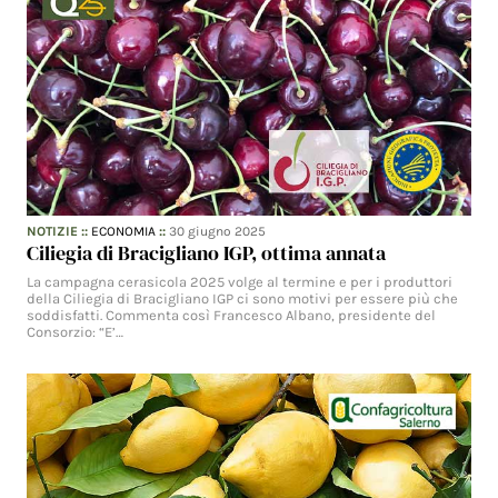
NOTIZIE
::
ECONOMIA
::
30 giugno 2025
Ciliegia di Bracigliano IGP, ottima annata
La campagna cerasicola 2025 volge al termine e per i produttori
della Ciliegia di Bracigliano IGP ci sono motivi per essere più che
soddisfatti. Commenta così Francesco Albano, presidente del
Consorzio: “E’…