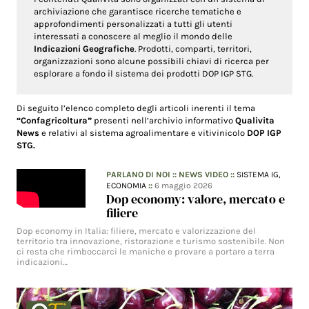
archiviazione che garantisce ricerche tematiche e
approfondimenti personalizzati a tutti gli utenti
interessati a conoscere al meglio il mondo delle
Indicazioni Geografiche
. Prodotti, comparti, territori,
organizzazioni sono alcune possibili chiavi di ricerca per
esplorare a fondo il sistema dei prodotti DOP IGP STG.
Di seguito l’elenco completo degli articoli inerenti il tema
“Confagricoltura”
presenti nell’archivio informativo
Qualivita
News
e relativi al sistema agroalimentare e vitivinicolo
DOP IGP
STG.
PARLANO DI NOI
::
NEWS VIDEO
::
SISTEMA IG,
ECONOMIA
::
6 maggio 2026
Dop economy: valore, mercato e
filiere
Dop economy in Italia: filiere, mercato e valorizzazione del
territorio tra innovazione, ristorazione e turismo sostenibile. Non
ci resta che rimboccarci le maniche e provare a portare a terra
indicazioni…