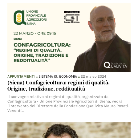
APPUNTAMENTI
::
SISTEMA IG,
ECONOMIA
::
22 marzo 2024
(Siena) Confagricoltura: regimi di qualità.
Origine, tradizione, redditualità
Il convegno relativo ai regimi di qualità, organizzato da
Confagricoltura - Unione Provinciale Agricoltori di Siena, vedrà
l'intervento del Direttore della Fondazione Qualivita Mauro Rosati.
Venerdì…