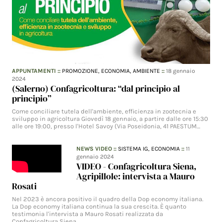
APPUNTAMENTI
::
PROMOZIONE,
ECONOMIA,
AMBIENTE
::
18 gennaio
2024
(Salerno) Confagricoltura: “dal principio al
principio”
Come conciliare tutela dell'ambiente, efficienza in zootecnia e
sviluppo in agricoltura Giovedì 18 gennaio, a partire dalle ore 15:30
alle ore 19:00, presso l'Hotel Savoy (Via Poseidonia, 41 PAESTUM…
NEWS VIDEO
::
SISTEMA IG,
ECONOMIA
::
11
gennaio 2024
VIDEO - Confagricoltura Siena,
Agripillole: intervista a Mauro
Rosati
Nel 2023 è ancora positivo il quadro della Dop economy italiana.
La Dop economy italiana continua la sua crescita. È quanto
testimonia l'intervista a Mauro Rosati realizzata da
Confagricoltura Siena.…