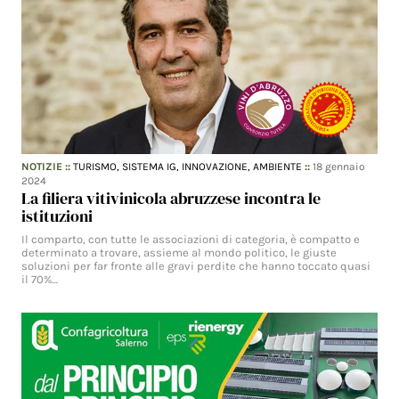
NOTIZIE
::
TURISMO,
SISTEMA IG,
INNOVAZIONE,
AMBIENTE
::
18 gennaio
2024
La filiera vitivinicola abruzzese incontra le
istituzioni
Il comparto, con tutte le associazioni di categoria, è compatto e
determinato a trovare, assieme al mondo politico, le giuste
soluzioni per far fronte alle gravi perdite che hanno toccato quasi
il 70%…