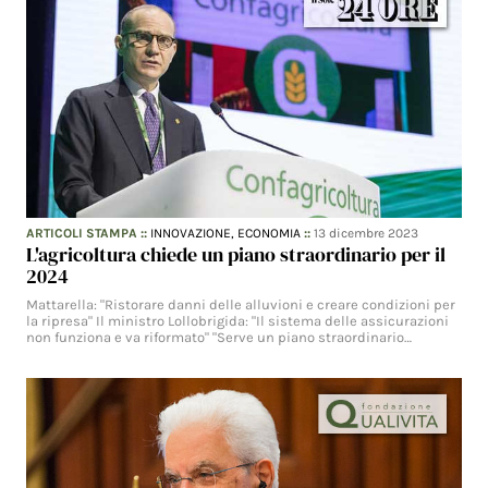
ARTICOLI STAMPA
::
INNOVAZIONE,
ECONOMIA
::
13 dicembre 2023
L'agricoltura chiede un piano straordinario per il
2024
Mattarella: "Ristorare danni delle alluvioni e creare condizioni per
la ripresa" Il ministro Lollobrigida: "Il sistema delle assicurazioni
non funziona e va riformato" "Serve un piano straordinario…