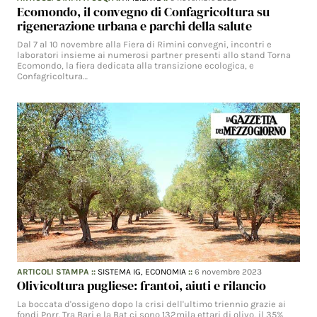
Ecomondo, il convegno di Confagricoltura su
rigenerazione urbana e parchi della salute
Dal 7 al 10 novembre alla Fiera di Rimini convegni, incontri e
laboratori insieme ai numerosi partner presenti allo stand Torna
Ecomondo, la fiera dedicata alla transizione ecologica, e
Confagricoltura…
ARTICOLI STAMPA
::
SISTEMA IG,
ECONOMIA
::
6 novembre 2023
Olivicoltura pugliese: frantoi, aiuti e rilancio
La boccata d'ossigeno dopo la crisi dell'ultimo triennio grazie ai
fondi Pnrr. Tra Bari e la Bat ci sono 132mila ettari di olivo, il 35%