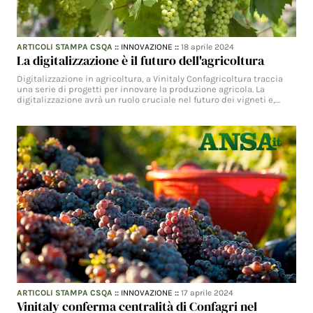
ARTICOLI STAMPA CSQA
::
INNOVAZIONE
::
18 aprile 2024
La digitalizzazione è il futuro dell'agricoltura
Digitalizzazione in agricoltura, a Vinitaly Confagricoltura traccia
una serie di progetti per innovare la produzione agricola. La
digitalizzazione avrà un ruolo cruciale nel futuro dei vigneti e,…
ARTICOLI STAMPA CSQA
::
INNOVAZIONE
::
17 aprile 2024
Vinitaly conferma centralità di Confagri nel