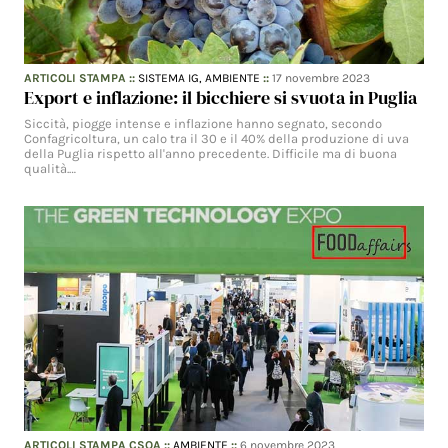
ARTICOLI STAMPA
::
SISTEMA IG,
AMBIENTE
::
17 novembre 2023
Export e inflazione: il bicchiere si svuota in Puglia
Siccità, piogge intense e inflazione hanno segnato, secondo
Confagricoltura, un calo tra il 30 e il 40% della produzione di uva
della Puglia rispetto all'anno precedente. Difficile ma di buona
qualità.…
ARTICOLI STAMPA CSQA
::
AMBIENTE
::
6 novembre 2023