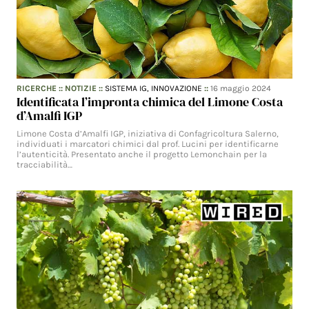
RICERCHE
::
NOTIZIE
::
SISTEMA IG,
INNOVAZIONE
::
16 maggio 2024
Identificata l’impronta chimica del Limone Costa
d’Amalfi IGP
Limone Costa d’Amalfi IGP, iniziativa di Confagricoltura Salerno,
individuati i marcatori chimici dal prof. Lucini per identificarne
l’autenticità. Presentato anche il progetto Lemonchain per la
tracciabilità…