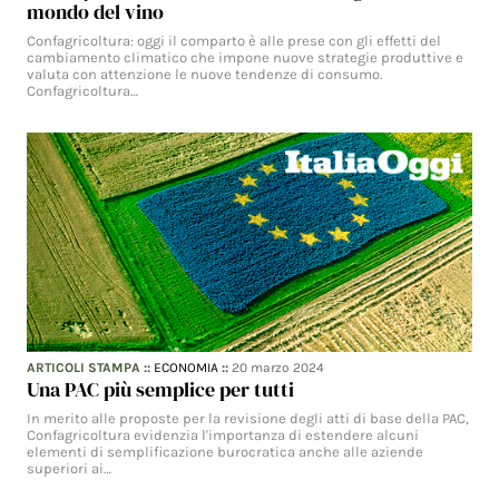
mondo del vino
Confagricoltura: oggi il comparto è alle prese con gli effetti del
cambiamento climatico che impone nuove strategie produttive e
valuta con attenzione le nuove tendenze di consumo.
Confagricoltura…
ARTICOLI STAMPA
::
ECONOMIA
::
20 marzo 2024
Una PAC più semplice per tutti
In merito alle proposte per la revisione degli atti di base della PAC,
Confagricoltura evidenzia l'importanza di estendere alcuni
elementi di semplificazione burocratica anche alle aziende
superiori ai…