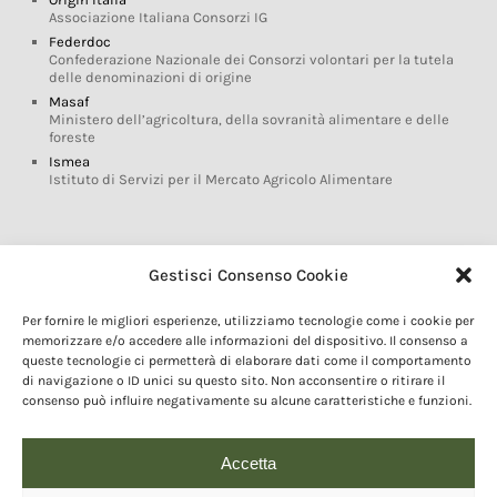
Associazione Italiana Consorzi IG
Federdoc
Confederazione Nazionale dei Consorzi volontari per la tutela
delle denominazioni di origine
Masaf
Ministero dell’agricoltura, della sovranità alimentare e delle
foreste
Ismea
Istituto di Servizi per il Mercato Agricolo Alimentare
Glossario DOP IGP
Gestisci Consenso Cookie
Indicazioni Geografiche
Per fornire le migliori esperienze, utilizziamo tecnologie come i cookie per
Marchi DOP IGP
memorizzare e/o accedere alle informazioni del dispositivo. Il consenso a
Normativa prodotti DOP IGP
queste tecnologie ci permetterà di elaborare dati come il comportamento
Consorzi di Tutela
di navigazione o ID unici su questo sito. Non acconsentire o ritirare il
consenso può influire negativamente su alcune caratteristiche e funzioni.
Farm To Fork e prodotti DOP IGP
Dop economy
Riforma Sistema IG
Accetta
Turismo DOP