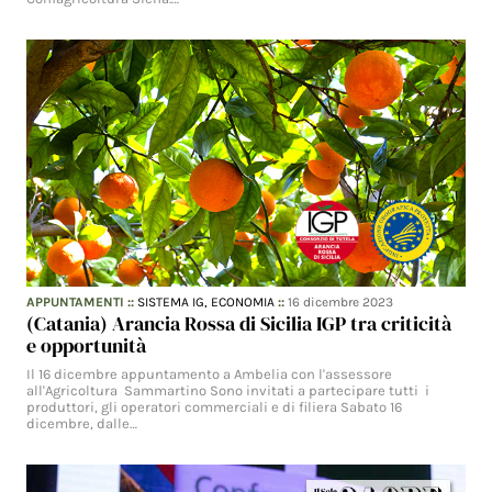
APPUNTAMENTI
::
SISTEMA IG,
ECONOMIA
::
16 dicembre 2023
(Catania) Arancia Rossa di Sicilia IGP tra criticità
e opportunità
Il 16 dicembre appuntamento a Ambelia con l'assessore
all'Agricoltura Sammartino Sono invitati a partecipare tutti i
produttori, gli operatori commerciali e di filiera Sabato 16
dicembre, dalle…