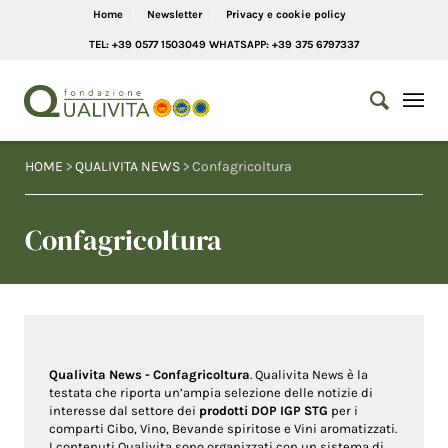
Home
Newsletter
Privacy e cookie policy
TEL: +39 0577 1503049 WHATSAPP: +39 375 6797337
HOME
>
QUALIVITA NEWS
> Confagricoltura
Confagricoltura
Qualivita News - Confagricoltura
. Qualivita News è la
testata che riporta un’ampia selezione delle notizie di
interesse dal settore dei
prodotti DOP IGP STG
per i
comparti Cibo, Vino, Bevande spiritose e Vini aromatizzati.
I contenuti Qualivita sono organizzati con un sistema di