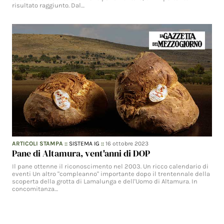
risultato raggiunto. Dal…
ARTICOLI STAMPA
::
SISTEMA IG
::
16 ottobre 2023
Pane di Altamura, vent'anni di DOP
Il pane ottenne il riconoscimento nel 2003. Un ricco calendario di
eventi Un altro "compleanno" importante dopo il trentennale della
scoperta della grotta di Lamalunga e dell'Uomo di Altamura. In
concomitanza…