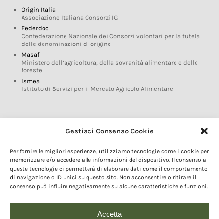
Origin Italia
Associazione Italiana Consorzi IG
Federdoc
Confederazione Nazionale dei Consorzi volontari per la tutela
delle denominazioni di origine
Masaf
Ministero dell’agricoltura, della sovranità alimentare e delle
foreste
Ismea
Istituto di Servizi per il Mercato Agricolo Alimentare
Glossario DOP IGP
Gestisci Consenso Cookie
Indicazioni Geografiche
Per fornire le migliori esperienze, utilizziamo tecnologie come i cookie per
Marchi DOP IGP
memorizzare e/o accedere alle informazioni del dispositivo. Il consenso a
Normativa prodotti DOP IGP
queste tecnologie ci permetterà di elaborare dati come il comportamento
Consorzi di Tutela
di navigazione o ID unici su questo sito. Non acconsentire o ritirare il
consenso può influire negativamente su alcune caratteristiche e funzioni.
Farm To Fork e prodotti DOP IGP
Dop economy
Riforma Sistema IG
Accetta