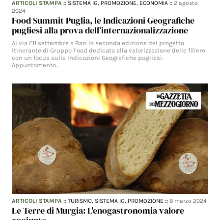
ARTICOLI STAMPA
::
SISTEMA IG,
PROMOZIONE,
ECONOMIA
::
2 agosto
2024
Food Summit Puglia, le Indicazioni Geografiche
pugliesi alla prova dell’internazionalizzazione
Al via l’11 settembre a Bari la seconda edizione del progetto
itinerante di Gruppo Food dedicato alla valorizzazione delle filiere
con un focus sulle Indicazioni Geografiche pugliesi.
Appuntamento…
ARTICOLI STAMPA
::
TURISMO,
SISTEMA IG,
PROMOZIONE
::
8 marzo 2024
Le Terre di Murgia: L'enogastronomia valore