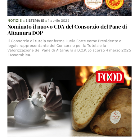
NOTIZIE
::
SISTEMA IG
::
1 aprile 2025
Nominato il nuovo CDA del Consorzio del Pane di
Altamura DOP
Il Consorzio di tutela conferma Lucia Forte come Presidente e
legale rappresentante del Consorzio per la Tutela e la
Valorizzazione del Pane di Altamura a D.O.P. Lo scorso 4 marzo 2025
l’Assemblea…