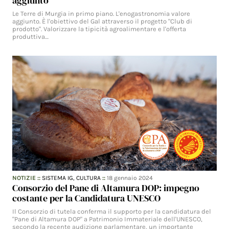
aggiunto
Le Terre di Murgia in primo piano. L'enogastronomia valore
aggiunto. È l'obiettivo del Gal attraverso il progetto "Club di
prodotto". Valorizzare la tipicità agroalimentare e l'offerta
produttiva…
NOTIZIE
::
SISTEMA IG,
CULTURA
::
18 gennaio 2024
Consorzio del Pane di Altamura DOP: impegno
costante per la Candidatura UNESCO
Il Consorzio di tutela conferma il supporto per la candidatura del
"Pane di Altamura DOP" a Patrimonio Immateriale dell'UNESCO,
secondo la recente audizione parlamentare, un importante