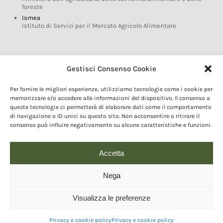
foreste
Ismea
Istituto di Servizi per il Mercato Agricolo Alimentare
Glossario DOP IGP
Gestisci Consenso Cookie
Indicazioni Geografiche
Per fornire le migliori esperienze, utilizziamo tecnologie come i cookie per
Marchi DOP IGP
memorizzare e/o accedere alle informazioni del dispositivo. Il consenso a
Normativa prodotti DOP IGP
queste tecnologie ci permetterà di elaborare dati come il comportamento
Consorzi di Tutela
di navigazione o ID unici su questo sito. Non acconsentire o ritirare il
consenso può influire negativamente su alcune caratteristiche e funzioni.
Farm To Fork e prodotti DOP IGP
Dop economy
Riforma Sistema IG
Accetta
Turismo DOP
Nega
Visualizza le preferenze
© 2020 Copyright - Fondazione Qualivita :: Credits:
IDEM ADV Grafica web
comunicazione
Privacy e cookie policy
Privacy e cookie policy