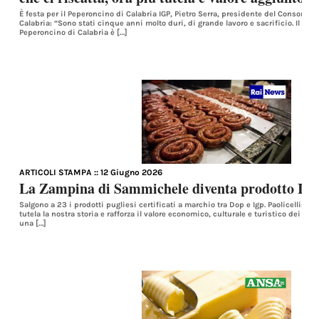
È festa per il Peperoncino di Calabria IGP, Pietro Serra, presidente del Consorzio
Calabria: “Sono stati cinque anni molto duri, di grande lavoro e sacrificio. Il ric
Peperoncino di Calabria è […]
ARTICOLI STAMPA
:: 12 Giugno 2026
La Zampina di Sammichele diventa prodotto IG
Salgono a 23 i prodotti pugliesi certificati a marchio tra Dop e Igp. Paolicelli: 
tutela la nostra storia e rafforza il valore economico, culturale e turistico dei ter
una […]