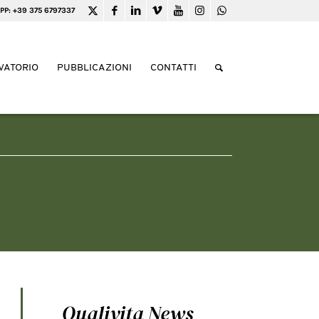
PP: +39 375 6797337
VATORIO
PUBBLICAZIONI
CONTATTI
Qualivita News