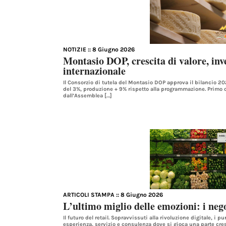
NOTIZIE
:: 8 Giugno 2026
Montasio DOP, crescita di valore, inv
internazionale
Il Consorzio di tutela del Montasio DOP approva il bilancio 2
del 3%, produzione + 9% rispetto alla programmazione. Primo 
dall’Assemblea […]
ARTICOLI STAMPA
:: 8 Giugno 2026
L’ultimo miglio delle emozioni: i nego
Il futuro del retail. Sopravvissuti alla rivoluzione digitale, i 
esperienza, servizio e consulenza dove si gioca una parte cre