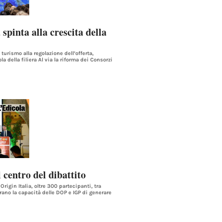
spinta alla crescita della
 turismo alla regolazione dell’offerta,
la della filiera Al via la riforma dei Consorzi
 centro del dibattito
igin Italia, oltre 300 partecipanti, tra
rano la capacità delle DOP e IGP di generare