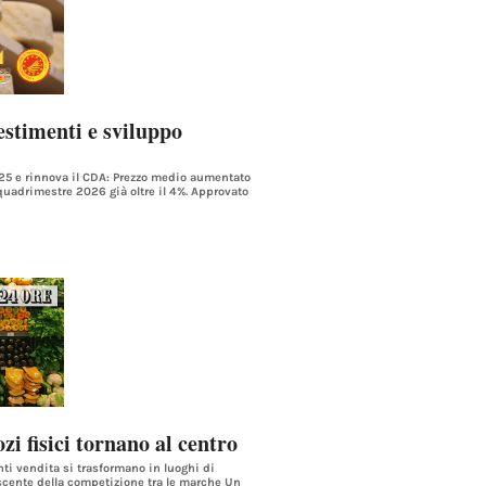
estimenti e sviluppo
025 e rinnova il CDA: Prezzo medio aumentato
quadrimestre 2026 già oltre il 4%. Approvato
zi fisici tornano al centro
punti vendita si trasformano in luoghi di
scente della competizione tra le marche Un