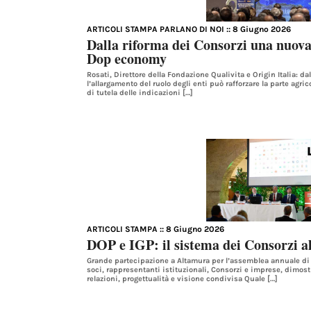
ARTICOLI STAMPA PARLANO DI NOI
:: 8 Giugno 2026
Dalla riforma dei Consorzi una nuova 
Dop economy
Rosati, Direttore della Fondazione Qualivita e Origin Italia: dal
l’allargamento del ruolo degli enti può rafforzare la parte agrico
di tutela delle indicazioni […]
ARTICOLI STAMPA
:: 8 Giugno 2026
DOP e IGP: il sistema dei Consorzi al
Grande partecipazione a Altamura per l’assemblea annuale di Or
soci, rappresentanti istituzionali, Consorzi e imprese, dimost
relazioni, progettualità e visione condivisa Quale […]