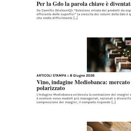
Per la Gdo la parola chiave è diventa
De Camillis (NielsenIQ): “Selezione mirata dei prodotti da esp
efficiente delle superfici” La crescita dei volumi della Gdo è
che molto difficilmente […]
ARTICOLI STAMPA
:: 8 Giugno 2026
Vino, indagine Mediobanca: mercato pi
polarizzato
L’Indagine Mediobanca evidenzia la contrazione dei margini e 
è evolvere verso modelli più manageriali, razionali e diversifi
compressione dei margini, il comparto risponde […]