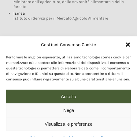
Ministero dell’agricoltura, della sovranità alimentare e delle
foreste
Ismea
Istituto di Servizi per il Mercato Agricolo Alimentare
Glossario DOP IGP
Gestisci Consenso Cookie
Indicazioni Geografiche
Per fornire le migliori esperienze, utilizziamo tecnologie come i cookie per
Marchi DOP IGP
memorizzare e/o accedere alle informazioni del dispositivo. Il consenso a
Normativa prodotti DOP IGP
queste tecnologie ci permetterà di elaborare dati come il comportamento
Consorzi di Tutela
di navigazione o ID unici su questo sito. Non acconsentire o ritirare il
consenso può influire negativamente su alcune caratteristiche e funzioni.
Farm To Fork e prodotti DOP IGP
Dop economy
Riforma Sistema IG
Accetta
Turismo DOP
Nega
Visualizza le preferenze
© 2020 Copyright - Fondazione Qualivita :: Credits:
IDEM ADV Grafica web
comunicazione