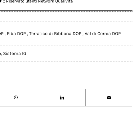
:: Riservato utenti Network Qualivita
OP
,
Elba DOP
,
Terratico di Bibbona DOP
,
Val di Cornia DOP
e
,
Sistema IG