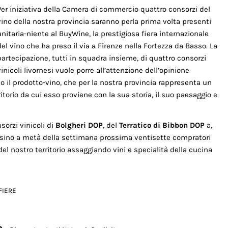
Per iniziativa della Camera di commercio quattro consorzi del
vino della nostra provincia saranno perla prima volta presenti
unitaria-niente al BuyWine, la prestigiosa fiera internazionale
del vino che ha preso il via a Firenze nella Fortezza da Basso. La
partecipazione, tutti in squadra insieme, di quattro consorzi
vinicoli livornesi vuole porre all’attenzione dell’opinione
o il prodotto-vino, che per la nostra provincia rappresenta un
itorio da cui esso proviene con la sua storia, il suo paesaggio e
orzi vinicoli di
Bolgheri DOP
, del
Terratico di Bibbon DOP
a,
e sino a metà della settimana prossima ventisette compratori
del nostro territorio assaggiando vini e specialità della cucina
FIERE
o