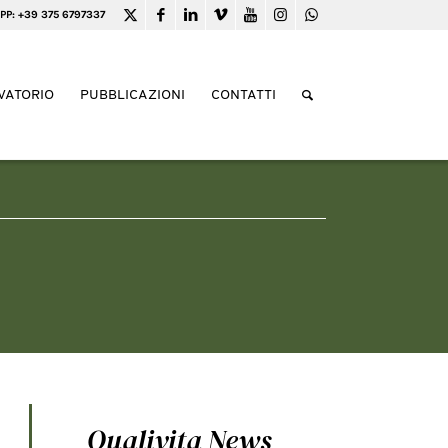
PP: +39 375 6797337
VATORIO
PUBBLICAZIONI
CONTATTI
Qualivita News