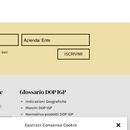
i dati
re
Glossario DOP IGP
Indicazioni Geografiche
G
Marchi DOP IGP
Normativa prodotti DOP IGP
onsorzi
Consorzi di Tutela
Gestisci Consenso Cookie
Farm To Fork e prodotti DOP IGP