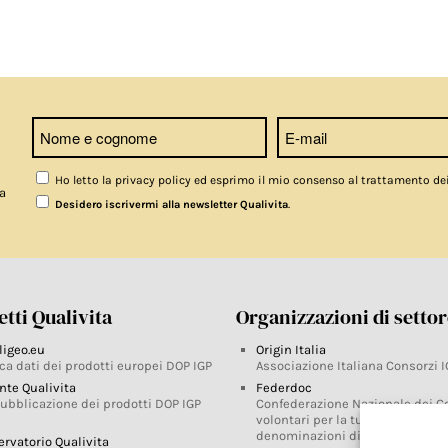
Ho letto la privacy policy ed esprimo il mio consenso al trattamento de
a
.
Desidero iscrivermi alla newsletter Qualivita
tti Qualivita
Organizzazioni di setto
ligeo.eu
Origin Italia
ca dati dei prodotti europei DOP IGP
Associazione Italiana Consorzi I
nte Qualivita
Federdoc
pubblicazione dei prodotti DOP IGP
Confederazione Nazionale dei C
volontari per la tutela delle
denominazioni di origine
ervatorio Qualivita