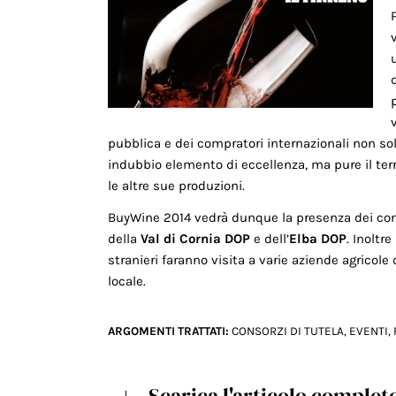
pubblica e dei compratori internazionali non sol
indubbio elemento di eccellenza, ma pure il terr
le altre sue produzioni.
BuyWine 2014 vedrà dunque la presenza dei cons
della
Val di Cornia DOP
e dell’
Elba DOP
. Inoltr
stranieri faranno visita a varie aziende agricole 
locale.
ARGOMENTI TRATTATI:
CONSORZI DI TUTELA
,
EVENTI
,
Scarica l'articolo complet