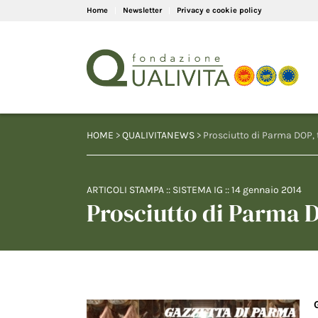
Home
Newsletter
Privacy e cookie policy
HOME
>
QUALIVITANEWS
> Prosciutto di Parma DOP, 
ARTICOLI STAMPA
::
SISTEMA IG
::
14 gennaio 2014
Prosciutto di Parma D