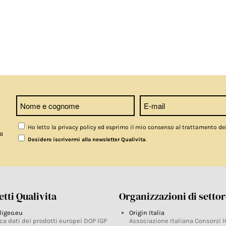
Ho letto la privacy policy ed esprimo il mio consenso al trattamento de
a
.
Desidero iscrivermi alla newsletter Qualivita
tti Qualivita
Organizzazioni di setto
ligeo.eu
Origin Italia
ca dati dei prodotti europei DOP IGP
Associazione Italiana Consorzi I