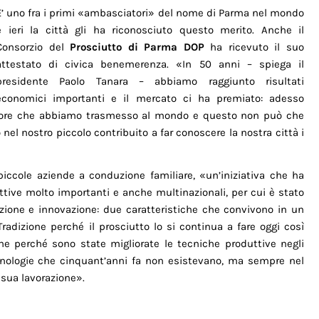
E’ uno fra i primi «ambasciatori» del nome di Parma nel mondo
e ieri la città gli ha riconosciuto questo merito. Anche il
Consorzio del
Prosciutto di Parma DOP
ha ricevuto il suo
attestato di civica benemerenza. «In 50 anni – spiega il
presidente Paolo Tanara – abbiamo raggiunto risultati
economici importanti e il mercato ci ha premiato: adesso
 valore che abbiamo trasmesso al mondo e questo non può che
nel nostro piccolo contribuito a far conoscere la nostra città i
 piccole aziende a conduzione familiare, «un’iniziativa che ha
ttive molto importanti e anche multinazionali, per cui è stato
zione e innovazione: due caratteristiche che convivono in un
Tradizione perché il prosciutto lo si continua a fare oggi così
ne perché sono state migliorate le tecniche produttive negli
ecnologie che cinquant’anni fa non esistevano, ma sempre nel
a sua lavorazione».