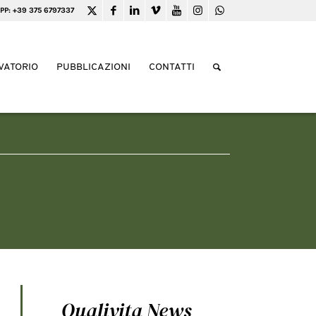
PP: +39 375 6797337
VATORIO
PUBBLICAZIONI
CONTATTI
Qualivita News