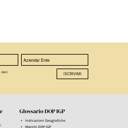
i dati
re
Glossario DOP IGP
Indicazioni Geografiche
G
Marchi DOP IGP