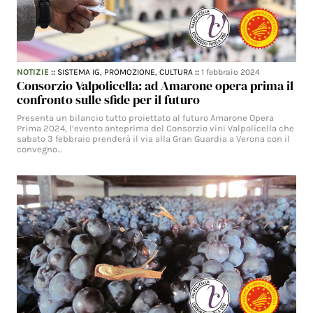
NOTIZIE
::
SISTEMA IG,
PROMOZIONE,
CULTURA
::
1 febbraio 2024
Consorzio Valpolicella: ad Amarone opera prima il
confronto sulle sfide per il futuro
Presenta un bilancio tutto proiettato al futuro Amarone Opera
Prima 2024, l’evento anteprima del Consorzio vini Valpolicella che
sabato 3 febbraio prenderà il via alla Gran Guardia a Verona con il
convegno…