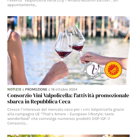
l’evento “Valpolicella nella City – Milano Autumn Edition”, un
appuntamento…
NOTIZIE
::
PROMOZIONE
::
18 ottobre 2024
Consorzio Vini Valpolicella: l'attività promozionale
sbarca in Repubblica Ceca
Cresce l’interesse del mercato ceco per i vini Valpolicella grazie
alla campagna UE “That’s Amore – European lifestyle: taste
wonderfood” che coinvolge numerosi prodotti DOP IGP. Il
Consorzio…