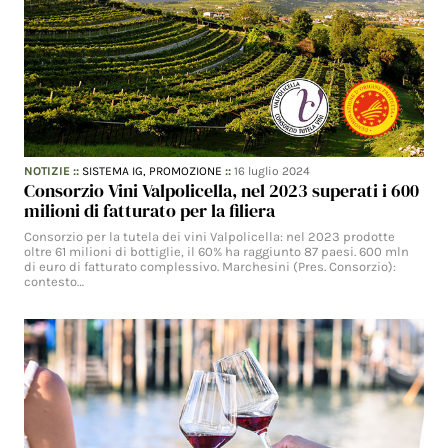
NOTIZIE
::
SISTEMA IG,
PROMOZIONE
::
16 luglio 2024
Consorzio Vini Valpolicella, nel 2023 superati i 600
milioni di fatturato per la filiera
Consorzio per la tutela dei vini Valpolicella: nel 2023 prodotte
oltre 61 milioni di bottiglie, il 60% ha raggiunto 87 paesi. 600 mln
di euro di fatturato complessivo. Marchesini (Pres. Consorzio):
contesto…