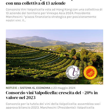
con una collettiva di 13 aziende
Consorzio Vini Valpolicella vola ad Hong Kong con una collettiva di
13 aziende del territorio per Vinexpo Asia 2024. Presidente
Marchesini: “piazza finanziaria strategica per posizionamento
nostri vini. Il…
NOTIZIE
::
SISTEMA IG,
ECONOMIA
::
23 maggio 2024
Consorzio vini Valpolicella: crescita del +20% in
valore nel 2023
Consorzio per la tutela dei vini della Valpolicella: assemblea soci
approva bilancio 2023. Marchesini (Presidente): Valpolicella