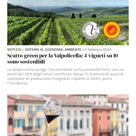
NOTIZIE
::
SISTEMA IG,
ECONOMIA,
AMBIENTE
::
5 febbraio 2024
Scatto green per la Valpolicella: 4 vigneti su 10
sono sostenibili
La Valpolicella spinge l’acceleratore sulla sostenibilità e, con un
balzo del 20% degli ettari certificati Sqnpi (il Sistema di qualità
nazionale di produzione integrata) rispetto al 2022, porta
l’incidenza…