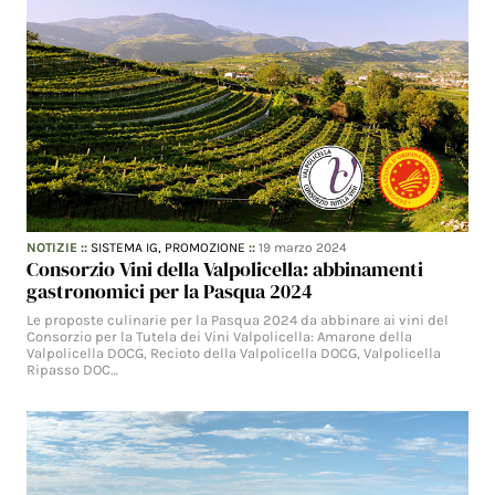
NOTIZIE
::
SISTEMA IG,
PROMOZIONE
::
19 marzo 2024
Consorzio Vini della Valpolicella: abbinamenti
gastronomici per la Pasqua 2024
Le proposte culinarie per la Pasqua 2024 da abbinare ai vini del
Consorzio per la Tutela dei Vini Valpolicella: Amarone della
Valpolicella DOCG, Recioto della Valpolicella DOCG, Valpolicella
Ripasso DOC…