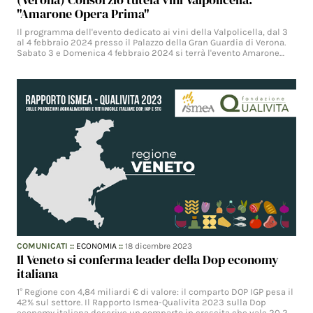
"Amarone Opera Prima"
Il programma dell'evento dedicato ai vini della Valpolicella, dal 3
al 4 febbraio 2024 presso il Palazzo della Gran Guardia di Verona.
Sabato 3 e Domenica 4 febbraio 2024 si terrà l'evento Amarone…
COMUNICATI
::
ECONOMIA
::
18 dicembre 2023
Il Veneto si conferma leader della Dop economy
italiana
1° Regione con 4,84 miliardi € di valore: il comparto DOP IGP pesa il
42% sul settore. Il Rapporto Ismea-Qualivita 2023 sulla Dop
economy italiana descrive un comparto in crescita che vale 20,2