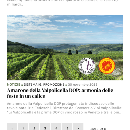
miliardi…
NOTIZIE
::
SISTEMA IG,
PROMOZIONE
::
30 novembre 2023
Amarone della Valpolicella DOP: armonia delle
feste in un calice
Amarone della Valpolicella DOP protagonista indiscusso delle
tavole natalizie. Tedeschi, Direttore del Consorzio Vini Valpolicella:
“La Valpolicella è la prima DOP di vino rosso in Veneto e tra le più…
‹
1
2
3
4
5
›
Page 3 of 6