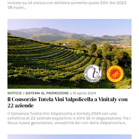
investe su sé stessa con delibera aumento quote 20%. Nel 2023
38 nuovi…
NOTIZIE
::
SISTEMA IG,
PROMOZIONE
::
10 aprile 2024
Il Consorzio Tutela Vini Valpolicella a Vinitaly con
22 aziende
Il Consorzio Tutela Vini Valpolicella a Vinitaly 2024 con una
collettiva di 22 aziende espositrici e oltre 50 in degustazione. Tra i
focus nuove generazioni, versatilità dei vini della Valpolicella e…