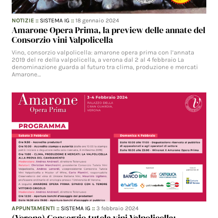
NOTIZIE
::
SISTEMA IG
::
18 gennaio 2024
Amarone Opera Prima, la preview delle annate del
Consorzio vini Valpolicella
Vino, consorzio valpolicella: amarone opera prima con l’annata
2019 del re della valpolicella, a verona dal 2 al 4 febbraio La
denominazione guarda al futuro tra clima, produzione e mercati
Amarone…
APPUNTAMENTI
::
SISTEMA IG
::
3 febbraio 2024
(Verona) Consorzio tutela vini Valpolicella: