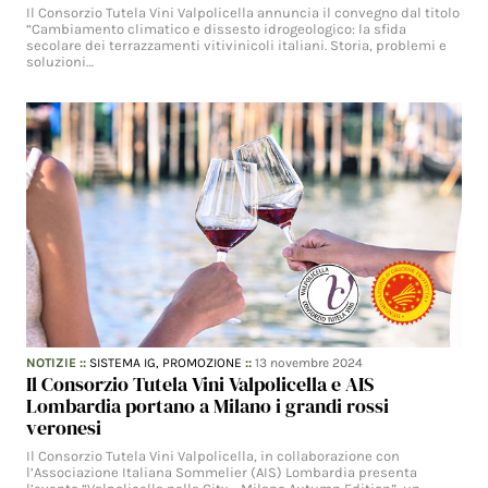
Il Consorzio Tutela Vini Valpolicella annuncia il convegno dal titolo
“Cambiamento climatico e dissesto idrogeologico: la sfida
secolare dei terrazzamenti vitivinicoli italiani. Storia, problemi e
soluzioni…
NOTIZIE
::
SISTEMA IG,
PROMOZIONE
::
13 novembre 2024
Il Consorzio Tutela Vini Valpolicella e AIS
Lombardia portano a Milano i grandi rossi
veronesi
Il Consorzio Tutela Vini Valpolicella, in collaborazione con
l’Associazione Italiana Sommelier (AIS) Lombardia presenta