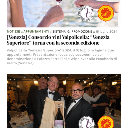
NOTIZIE
::
APPUNTAMENTI
::
SISTEMA IG,
PROMOZIONE
::
16 luglio 2024
[Venezia] Consorzio vini Valpolicella: “Venezia
Superiore” torna con la seconda edizione
Valpolicella “Venezia Superiore” 2024: il 16 luglio in laguna due
appuntamenti. Presentazione focus socioeconomico su
denominazione a Palazzo Ferro Fini e Winelover alla Pescheria di
Rialto (Venezia)…