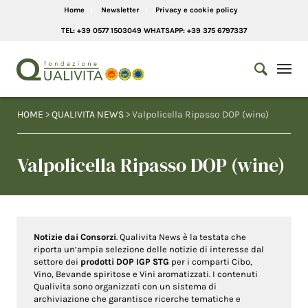
Home
Newsletter
Privacy e cookie policy
TEL: +39 0577 1503049 WHATSAPP: +39 375 6797337
HOME
>
QUALIVITA NEWS
> Valpolicella Ripasso DOP (wine)
Valpolicella Ripasso DOP (wine)
Notizie dai Consorzi
. Qualivita News è la testata che
riporta un’ampia selezione delle notizie di interesse dal
settore dei
prodotti DOP IGP STG
per i comparti Cibo,
Vino, Bevande spiritose e Vini aromatizzati. I contenuti
Qualivita sono organizzati con un sistema di
archiviazione che garantisce ricerche tematiche e