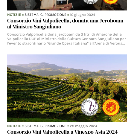
NOTIZIE
::
SISTEMA IG,
PROMOZIONE
::
10 giugno 2024
Consorzio Vini Valpolicella, donata una Jeroboam
al Ministro Sangiuliano
Consorzio Valpolicella dona jeroboam da 3 litri di Amarone della
Valpolicella DOP al Ministro della Cultura Gennaro Sangiuliano per
l'evento straordinario “Grande Opera Italiana” all'Arena di Verona.…
NOTIZIE
::
SISTEMA IG,
PROMOZIONE
::
29 maggio 2024
Consorzio Vini Valpolicella a Vinexpo Asia 2024