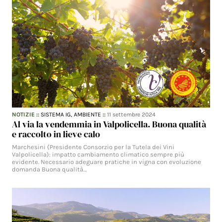
NOTIZIE
::
SISTEMA IG,
AMBIENTE
::
11 settembre 2024
Al via la vendemmia in Valpolicella. Buona qualità
e raccolto in lieve calo
Marchesini (Presidente Consorzio per la Tutela dei Vini
Valpolicella): impatto cambiamento climatico sempre più
evidente. Necessario adeguare pratiche in vigna con evoluzione
domanda Buona qualità…