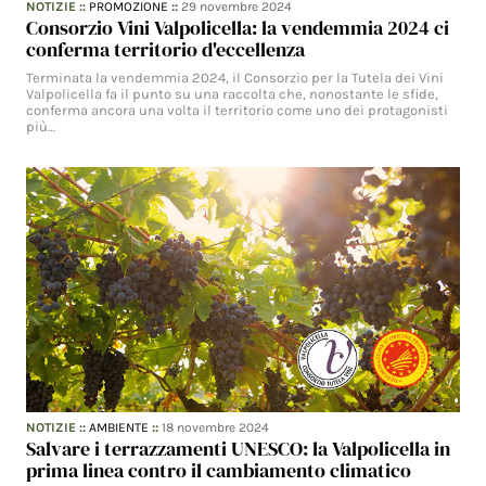
NOTIZIE
::
PROMOZIONE
::
29 novembre 2024
Consorzio Vini Valpolicella: la vendemmia 2024 ci
conferma territorio d'eccellenza
Terminata la vendemmia 2024, il Consorzio per la Tutela dei Vini
Valpolicella fa il punto su una raccolta che, nonostante le sfide,
conferma ancora una volta il territorio come uno dei protagonisti
più…
NOTIZIE
::
AMBIENTE
::
18 novembre 2024
Salvare i terrazzamenti UNESCO: la Valpolicella in
prima linea contro il cambiamento climatico