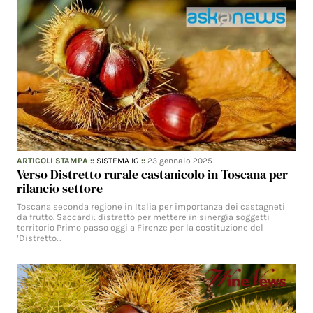
ARTICOLI STAMPA
::
SISTEMA IG
::
23 gennaio 2025
Verso Distretto rurale castanicolo in Toscana per
rilancio settore
Toscana seconda regione in Italia per importanza dei castagneti
da frutto. Saccardi: distretto per mettere in sinergia soggetti
territorio Primo passo oggi a Firenze per la costituzione del
‘Distretto…