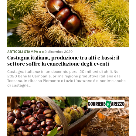
ARTICOLI STAMPA
:: ::
2 dicembre 2020
Castagna italiana, produzione tra alti e bassi: il
settore soffre la cancellazione degli eventi
Castagna italiana: in un decennio persi 20 milioni di chili. Nel
2020 bene la Campania, prima regione produttiva italiana e la
Toscana. In ribasso Piemonte e Lazio L’autunno è sinonimo anche
di castagne.…