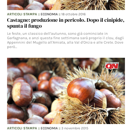
ARTICOLI STAMPA
::
ECONOMIA
::
18 ottobre 2016
Castagne: produzione in pericolo. Dopo il cinipide,
spunta il fungo
Le feste, un classico dell'autunno, sono già cominciate in
Garfagnana, e anzi questa fine settimana sarà proprio il clou, dagli
Appennini del Mugello all'Amiata, alla Val d'Orcia e alle Crete. Dove
però…
ARTICOLI STAMPA
::
ECONOMIA
::
3 novembre 2015