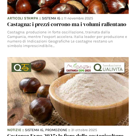
ARTICOLI STAMPA
::
SISTEMA IG
::
11 novembre 2025
Castagna: i prezzi corrono ma i volumi rallentano
Castagna: produzione in forte oscillazione, trainata dalla
Campania, mentre l’export accelera. Italia leader per produzione e
numero di Indicazioni Geografiche Le castagne restano un
simbolo imprescindibile…
NOTIZIE
::
SISTEMA IG,
PROMOZIONE
::
31 ottobre 2025
Castanea Expo 2025: la fiera della castanicoltura