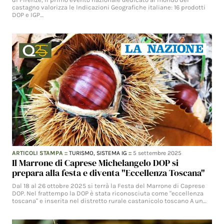
castagno valorizza le Indicazioni Geografiche italiane: 16 prodotti
DOP e IGP…
ARTICOLI STAMPA
::
TURISMO,
SISTEMA IG
::
5 settembre 2025
Il Marrone di Caprese Michelangelo DOP si
prepara alla festa e diventa "Eccellenza Toscana"
Dal 18 al 26 ottobre 2025 si terrà la Festa del Marrone di Caprese
DOP. Nel frattempo la DOP è stata riconosciuta come "eccellenza
toscana" e inserita nel distretto rurale castanicolo toscano A un…