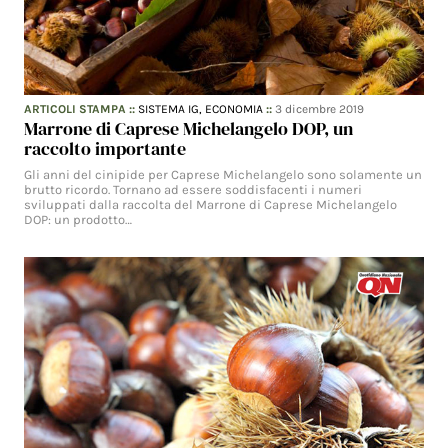
ARTICOLI STAMPA
::
SISTEMA IG,
ECONOMIA
::
3 dicembre 2019
Marrone di Caprese Michelangelo DOP, un
raccolto importante
Gli anni del cinipide per Caprese Michelangelo sono solamente un
brutto ricordo. Tornano ad essere soddisfacenti i numeri
sviluppati dalla raccolta del Marrone di Caprese Michelangelo
DOP: un prodotto…