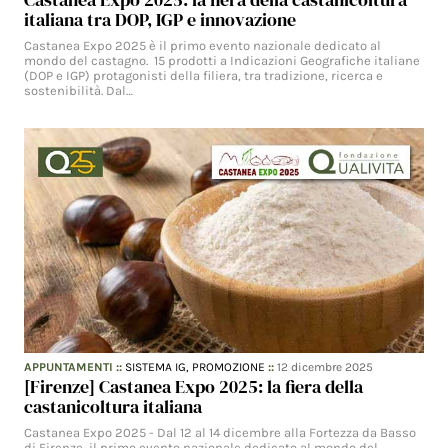
italiana tra DOP, IGP e innovazione
Castanea Expo 2025 è il primo evento nazionale dedicato al
mondo del castagno. 15 prodotti a Indicazioni Geografiche italiane
(DOP e IGP) protagonisti della filiera, tra tradizione, ricerca e
sostenibilità. Dal…
APPUNTAMENTI
::
SISTEMA IG,
PROMOZIONE
::
12 dicembre 2025
[Firenze] Castanea Expo 2025: la fiera della
castanicoltura italiana
Castanea Expo 2025 - Dal 12 al 14 dicembre alla Fortezza da Basso
di Firenze, il primo evento nazionale dedicato al mondo del