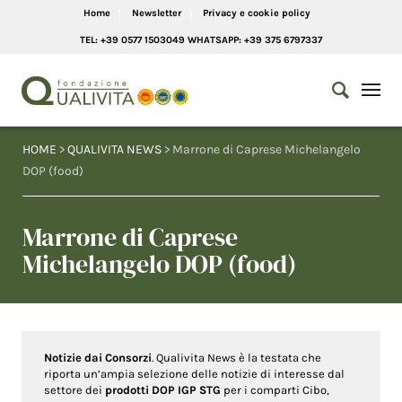
Home
Newsletter
Privacy e cookie policy
TEL: +39 0577 1503049 WHATSAPP: +39 375 6797337
HOME
>
QUALIVITA NEWS
> Marrone di Caprese Michelangelo
DOP (food)
Marrone di Caprese
Michelangelo DOP (food)
Notizie dai Consorzi
. Qualivita News è la testata che
riporta un’ampia selezione delle notizie di interesse dal
settore dei
prodotti DOP IGP STG
per i comparti Cibo,