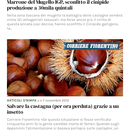
Marrone del Mugello IGP, sconfitto il cinipide
produzione a 30mila quintali
Nella zona toscana del mugello la battaglia delle castagne sembra
vinta. Gli antagonisti sessuali, ma forse ancor più il clima di
questa annata così decisa, hanno sconfitto il Cinipide galligeno,
la…
ARTICOLI STAMPA
:: ::
7 novembre 2012
Salvare la castagna (per ora perduta) grazie a un
insetto
Corriere Fiorentino «Se questa situazione si fosse verificata
cinquanta anni fa la gente sarebbe morta di fame». Quando sugli
Appennini l'alimentazione si basava perlopiù sulle castagne, un