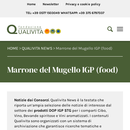
Home
Newsletter
Privacy e cookie policy
TEL: +39 0577 1503049 WHATSAPP: +39 375 6797337
HOME
>
QUALIVITA NEWS
> Marrone del Mugello IGP (food)
Marrone del Mugello IGP (food)
Notizie dai Consorzi
. Qualivita News è la testata che
riporta un’ampia selezione delle notizie di interesse dal
settore dei
prodotti DOP IGP STG
per i comparti Cibo,
Vino, Bevande spiritose e Vini aromatizzati. I contenuti
Qualivita sono organizzati con un sistema di
archiviazione che garantisce ricerche tematiche e