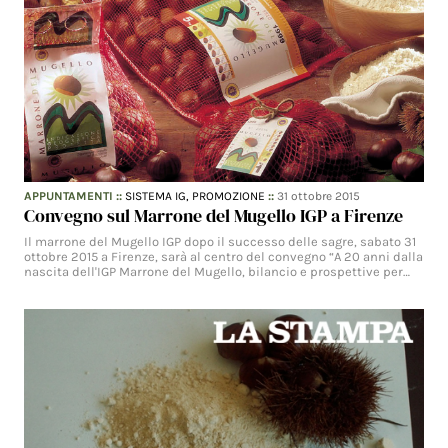
APPUNTAMENTI
::
SISTEMA IG,
PROMOZIONE
::
31 ottobre 2015
Convegno sul Marrone del Mugello IGP a Firenze
Il marrone del Mugello IGP dopo il successo delle sagre, sabato 31
ottobre 2015 a Firenze, sarà al centro del convegno “A 20 anni dalla
nascita dell'IGP Marrone del Mugello, bilancio e prospettive per…