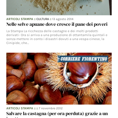
ARTICOLI STAMPA
::
CULTURA
::
13 agosto 2014
Nelle selve apuane dove cresce il pane dei poveri
La Stampa La ricchezza delle castagne e dei molti prodotti
derivati- Ora si arriva a una produzione di ottantamila quintali e
senza mettere in conto i disastri dovuti a una vespa cinese, la
Cinipide, che…
ARTICOLI STAMPA
:: ::
7 novembre 2012
Salvare la castagna (per ora perduta) grazie a un