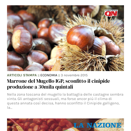
ARTICOLI STAMPA
::
ECONOMIA
::
3 novembre 2015
Marrone del Mugello IGP, sconfitto il cinipide
produzione a 30mila quintali
Nella zona toscana del mugello la battaglia delle castagne sembra
vinta. Gli antagonisti sessuali, ma forse ancor più il clima di
questa annata così decisa, hanno sconfitto il Cinipide galligeno,
la…