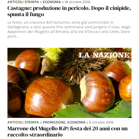
ARTICOLI STAMPA
::
ECONOMIA
::
18 ottobre 2016
Castagne: produzione in pericolo. Dopo il cinipide,
spunta il fungo
Le feste, un classico dell'autunno, sono già cominciate in
Garfagnana, e anzi questa fine settimana sarà proprio il clou, dagli
Appennini del Mugello all'Amiata, alla Val d'Orcia e alle Crete. Dove
però…
ARTICOLI STAMPA
::
PROMOZIONE,
ECONOMIA
::
6 ottobre 2016
Marrone del Mugello IGP: festa dei 20 anni con un
raccolto straordinario