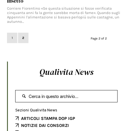
insetto
Corriere Fiorentino «Se questa situazione si fosse verificata
cinquanta anni fa la gente sarebbe morta di fame». Quando sugli
Appennini l'alimentazione si basava perlopiù sulle castagne, un
autunno…
1
2
Page 2 of 2
Qualivita News

Sezioni Qualivita News
ARTICOLI STAMPA DOP IGP
NOTIZIE DAI CONSORZI