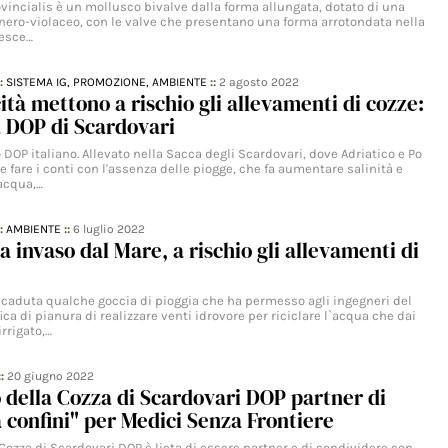
ovincialis è un mollusco bivalve dalla forma allungata, dotato di una
 nero-violaceo, con le valve che presentano una forma arrotondata nella
resce…
::
SISTEMA IG,
PROMOZIONE,
AMBIENTE
::
2 agosto 2022
cità mettono a rischio gli allevamenti di cozze:
la DOP di Scardovari
 DOP italiano. Allevato nella Sacca degli Scardovari, dove Adriatico e Po
e fare i conti con l'assenza delle piogge, che fa aumentare salinità e
acqua,…
::
AMBIENTE
::
6 luglio 2022
ca invaso dal Mare, a rischio gli allevamenti di
caduta qualche goccia di pioggia che ha permesso agli ingegneri del
ica di pianura di realizzare venti idrovore per riciclare l`acqua che dai
rrigato,…
::
20 giugno 2022
o della Cozza di Scardovari DOP partner di
 confini" per Medici Senza Frontiere
 Cozza di Scardovari DOP è lieta di essere partner e di condividere con