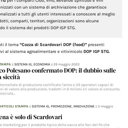
STG
per i comparti Cibo, Vino, Bevande spiritose e Vini
anizzati con un sistema di archiviazione che garantisce
lizzati a tutti gli utenti interessati a conoscere al meglio
odotti, comparti, territori, organizzazioni sono alcune
ondo il sistema dei prodotti DOP IGP STG.
nti il tema
“Cozza di Scardovari DOP (food)”
presenti
ivi al sistema agroalimentare e vitivinicolo
DOP IGP STG.
STAMPA
::
SISTEMA IG,
ECONOMIA
::
29 maggio 2023
nco Polesano confermato DOP: il dubbio sulle
 siccità
 tonnellate di produzione certificata l'anno e 33 operatori capaci di
ni di valore alla produzione, tradotti in 6 milioni cli valore al consumo.
resciuta…
ARTICOLI STAMPA
::
SISTEMA IG,
PROMOZIONE,
INNOVAZIONE
::
5 maggio
ena è solo di Scardovari
o marketing per il prodotto tipico della sacca alle foci del Po che