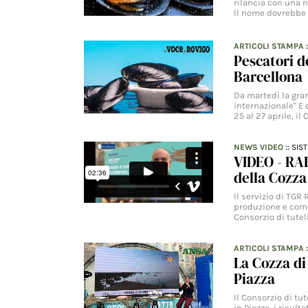
rilancia con una n
Il nome dovrebbe
ARTICOLI STAMPA
Pescatori de
Barcellona
Da martedì la gra
internazionale" E
25 al 27 aprile, il
NEWS VIDEO
::
SIS
VIDEO - RAI
della Cozza
Il servizio di TGR
produzione e comm
Consorzio di tutel
ARTICOLI STAMPA
La Cozza di
Piazza
Il Consorzio di tu
in Piazza, i risul