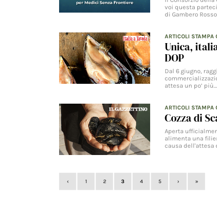
voi questa parteci
di Gambero Rosso
ARTICOLI STAMPA
Unica, itali
DOP
Dal 6 giugno, ragg
commercializzazio
attesa un po’ più
ARTICOLI STAMPA
Cozza di Sc
Aperta ufficialme
alimenta una filie
causa dell'attesa 
‹
1
2
3
4
5
›
»