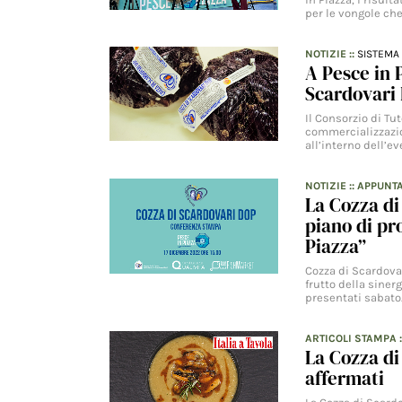
per le vongole ch
NOTIZIE
::
SISTEMA 
A Pesce in 
Scardovari
Il Consorzio di Tu
commercializzazion
all’interno dell’e
NOTIZIE
::
APPUNT
La Cozza di
piano di pr
Piazza”
Cozza di Scardovar
frutto della siner
presentati sabato
ARTICOLI STAMPA
La Cozza di
affermati