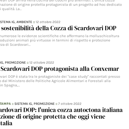
vari DOP arriva nella cucina dei cuochi più affermati. L’unica cozza
nazione di origine protetta protagonista di un progetto ad hoc dedicato
i qualità. La…
ISTEMA IG,
AMBIENTE
::
12 ottobre 2022
 sostenibilità della Cozza di Scardovari DOP
umerose le evidenze scientifiche che affermano la molluschicoltura
oduzioni animali più virtuose in termini di rispetto e protezione
zza di Scardovari…
IG,
PROMOZIONE
::
12 ottobre 2022
i Scardovari DOP protagonista alla Conxemar
vari DOP è stata tra le protagoniste dei "case study" raccontati presso
dal Ministero delle Politiche Agricole Alimentari e Forestali alla
in Spagna,…
STAMPA
::
SISTEMA IG,
PROMOZIONE
::
7 ottobre 2022
ardovari DOP: l'unica cozza autoctona italiana
ione di origine protetta che oggi viene
Italia