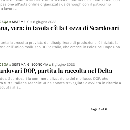
pazione all’asta online organizzata da 6enough con il patrocinio
 a favore…
 CSQA
::
SISTEMA IG
::
8 giugno 2022
ana, vera: in tavola c'è la Cozza di Scardovari
iunta la crescita prevista dal disciplinare di produzione, è iniziata la
ne dell'unico mollusco DOP d'Italia, che cresce in Polesine. Dopo una
…
 CSQA
::
SISTEMA IG,
ECONOMIA
::
8 giugno 2022
ardovari DOP, partita la raccolta nel Delta
nte a Scardovari la commercializzazione del mollusco DOP, che
ra tutta italiana. Mancin: «Una annata travagliata e avviata in ritardo a
dovuta alla…
Page 3 of 6