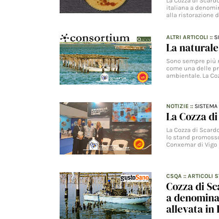
La Cozza di Scardo
italiana a denomi
alla ristorazione d
ALTRI ARTICOLI
::
S
La naturale
Sono sempre più n
come una delle pr
ambientale. La Co
NOTIZIE
::
SISTEMA 
La Cozza d
La Cozza di Scardo
lo stand promosso 
Conxemar di Vigo 
CSQA
::
ARTICOLI 
Cozza di Sc
a denominaz
allevata in 