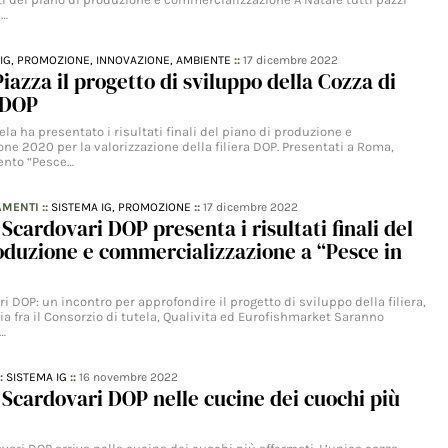
e…
IG,
PROMOZIONE,
INNOVAZIONE,
AMBIENTE
::
17 dicembre 2022
Piazza il progetto di sviluppo della Cozza di
 DOP
tela ha presentato i risultati finali del piano di produzione e
e 2020 per la valorizzazione della filiera DOP. Presentati a Roma,
vento “Pesce…
AMENTI
::
SISTEMA IG,
PROMOZIONE
::
17 dicembre 2022
 Scardovari DOP presenta i risultati finali del
oduzione e commercializzazione a “Pesce in
i DOP: un incontro per approfondire il progetto di sviluppo della filiera,
gia fra il Consorzio di tutela, Qualivita ed Eurofishmarket Saranno
…
::
SISTEMA IG
::
16 novembre 2022
 Scardovari DOP nelle cucine dei cuochi più