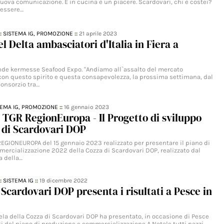
uova comunicazione. E in cucina è un piacere. Scardovari, chi è costei?
 essere…
::
SISTEMA IG,
PROMOZIONE
::
21 aprile 2023
l Delta ambasciatori d'Italia in Fiera a
nde kermesse Seafood Expo. "Andiamo all`assalto del mercato
 con questo spirito e questa consapevolezza, la prossima settimana, dal
 Consorzio tra…
TEMA IG,
PROMOZIONE
::
16 gennaio 2023
 TGR RegionEuropa - Il Progetto di sviluppo
 di Scardovari DOP
 REGIONEUROPA del 15 gennaio 2023 realizzato per presentare il piano di
ercializzazione 2022 della Cozza di Scardovari DOP, realizzato dal
a della…
::
SISTEMA IG
::
19 dicembre 2022
 Scardovari DOP presenta i risultati a Pesce in
tela della Cozza di Scardovari DOP ha presentato, in occasione di Pesce
tati del piano di produzione e commercializzazione A Natale tutti pazzi