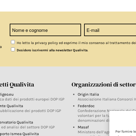
Ho letto la privacy policy ed esprimo il mio consenso al trattamento de
a
.
Desidero iscrivermi alla newsletter Qualivita
tti Qualivita
Organizzazioni di setto
ligeo.eu
Origin Italia
ca dati dei prodotti europei DOP IGP
Associazione Italiana Consorzi I
nte Qualivita
Federdoc
pubblicazione dei prodotti DOP IGP
Confederazione Nazionale dei C
volontari per la tutela delle
denominazioni di origine
ervatorio Qualivita
 ed analisi del settore DOP IGP
Masaf
Per fornire 
Ministero dell’agricoltura, della
porto Ismea Qualivita