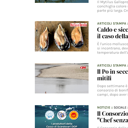
Il Mytilus Gallopr
conchiglia colore
parte più larga. C
ARTICOLI STAMPA
Caldo e sic
il caso del
È l'unico mollusco
si incontrano, dev
temperatura dell'
ARTICOLI STAMPA
Il Po in sec
mitili
Dopo settimane è 
consorzio di bonif
campi, dopo aver i
NOTIZIE
::
SOCIALE
Il Consorzi
"Chef senza
Il Consorzio della