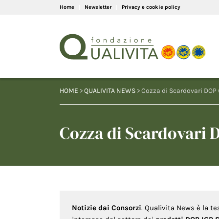
Home
Newsletter
Privacy e cookie policy
HOME
>
QUALIVITA NEWS
> Cozza di Scardovari DOP 
Cozza di Scardovari 
Notizie dai Consorzi
. Qualivita News è la te