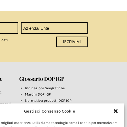
i dati
re
Glossario DOP IGP
Indicazioni Geografiche
G
Marchi DOP IGP
Normativa prodotti DOP IGP
onsorzi
Consorzi di Tutela
Gestisci Consenso Cookie
Farm To Fork e prodotti DOP IGP
Dop economy
le migliori esperienze, utilizziamo tecnologie come i cookie per memorizzare
Riforma Sistema IG