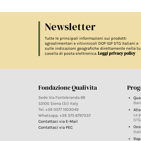
Newsletter
Tutte le principali informazioni sui prodotti
agroalimentari e vitivinicoli DOP IGP STG italiani e
sulle indicazioni geografiche direttamente nella tu
Leggi privacy policy
casella di posta elettronica.
Fondazione Qualivita
Proge
Sede Via Fontebranda 69
Qua
Ban
53100 Siena (Si) Italy
Tel. +39 0577 1503049
Atla
La 
Whatsapp. +39 375 6797337
STG
Contattaci via E-Mail
Oss
Contattaci via PEC
Dati
Rap