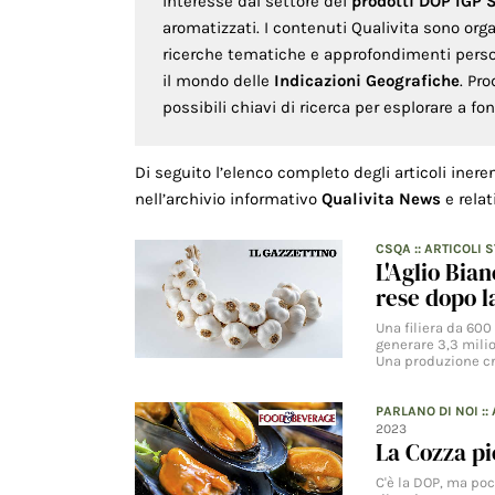
interesse dal settore dei
prodotti DOP IGP 
aromatizzati. I contenuti Qualivita sono org
ricerche tematiche e approfondimenti persona
il mondo delle
Indicazioni Geografiche
. Pr
possibili chiavi di ricerca per esplorare a f
Di seguito l’elenco completo degli articoli inere
nell’archivio informativo
Qualivita News
e relat
CSQA
::
ARTICOLI 
L'Aglio Bia
rese dopo la
Una filiera da 600
generare 3,3 milio
Una produzione c
PARLANO DI NOI
::
2023
La Cozza pi
C'è la DOP, ma poc