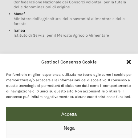
Confederazione Nazionale dei Consorzi volontari per la tutela
delle denominazioni di origine
Masaf
Ministero dell’agricoltura, della sovranità alimentare e delle
foreste
Ismea
Istituto di Servizi per il Mercato Agricolo Alimentare
Glossario DOP IGP
Gestisci Consenso Cookie
Indicazioni Geografiche
Per fornire le migliori esperienze, utilizziamo tecnologie come i cookie per
Marchi DOP IGP
memorizzare e/o accedere alle informazioni del dispositivo. Il consenso a
Normativa prodotti DOP IGP
queste tecnologie ci permetterà di elaborare dati come il comportamento
Consorzi di Tutela
di navigazione o ID unici su questo sito. Non acconsentire o ritirare il
consenso può influire negativamente su alcune caratteristiche e funzioni.
Farm To Fork e prodotti DOP IGP
Dop economy
Riforma Sistema IG
Accetta
Turismo DOP
Nega