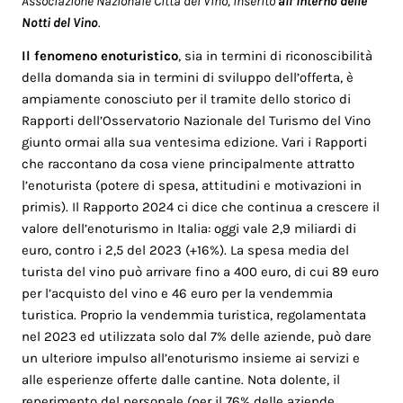
Associazione Nazionale Città del Vino, inserito
all’interno delle
Notti del Vino
.
Il fenomeno enoturistico
, sia in termini di riconoscibilità
della domanda sia in termini di sviluppo dell’offerta, è
ampiamente conosciuto per il tramite dello storico di
Rapporti dell’Osservatorio Nazionale del Turismo del Vino
giunto ormai alla sua ventesima edizione. Vari i Rapporti
che raccontano da cosa viene principalmente attratto
l’enoturista (potere di spesa, attitudini e motivazioni in
primis). Il Rapporto 2024 ci dice che continua a crescere il
valore dell’enoturismo in Italia: oggi vale 2,9 miliardi di
euro, contro i 2,5 del 2023 (+16%). La spesa media del
turista del vino può arrivare fino a 400 euro, di cui 89 euro
per l’acquisto del vino e 46 euro per la vendemmia
turistica. Proprio la vendemmia turistica, regolamentata
nel 2023 ed utilizzata solo dal 7% delle aziende, può dare
un ulteriore impulso all’enoturismo insieme ai servizi e
alle esperienze offerte dalle cantine. Nota dolente, il
reperimento del personale (per il 76% delle aziende