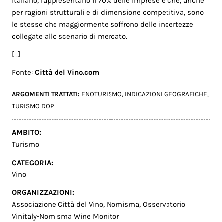
italiano, rappresentano il 70% delle imprese e che, anche
per ragioni strutturali e di dimensione competitiva, sono
le stesse che maggiormente soffrono delle incertezze
collegate allo scenario di mercato.
[…]
Fonte:
Città del Vino.com
ARGOMENTI TRATTATI:
ENOTURISMO
,
INDICAZIONI GEOGRAFICHE
,
TURISMO DOP
AMBITO:
Turismo
CATEGORIA:
Vino
ORGANIZZAZIONI:
Associazione Città del Vino
,
Nomisma
,
Osservatorio
Vinitaly-Nomisma Wine Monitor