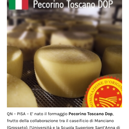
QN – PISA – E’ nato il formaggio
Pecorino Toscano Dop
,
frutto della collaborazione tra il caseificio di Manciano
(Grosseto), l’Università e la Scuola Superiore Sant’Anna di