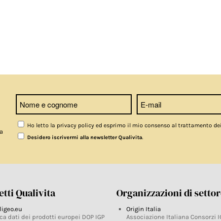
Ho letto la privacy policy ed esprimo il mio consenso al trattamento de
a
.
Desidero iscrivermi alla newsletter Qualivita
tti Qualivita
Organizzazioni di setto
ligeo.eu
Origin Italia
ca dati dei prodotti europei DOP IGP
Associazione Italiana Consorzi I