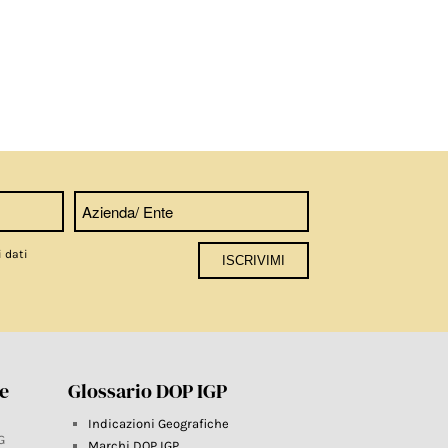
i dati
re
Glossario DOP IGP
Indicazioni Geografiche
G
Marchi DOP IGP