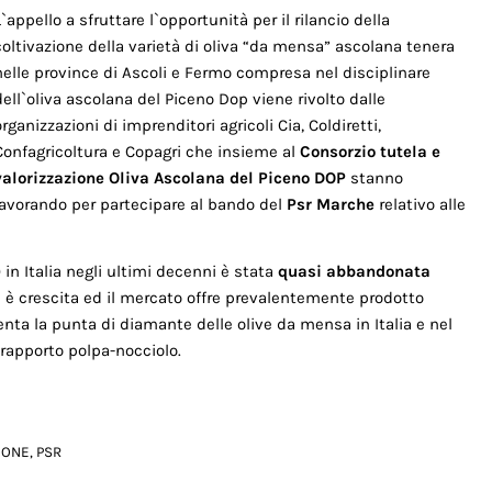
L`appello a sfruttare l`opportunità per il rilancio della
coltivazione della varietà di oliva “da mensa” ascolana tenera
nelle province di Ascoli e Fermo compresa nel disciplinare
dell`oliva ascolana del Piceno Dop viene rivolto dalle
organizzazioni di imprenditori agricoli Cia, Coldiretti,
Confagricoltura e Copagri che insieme al
Consorzio tutela e
valorizzazione Oliva Ascolana del Piceno DOP
stanno
lavorando per partecipare al bando del
Psr Marche
relativo alle
in Italia negli ultimi decenni è stata
quasi abbandonata
 è crescita ed il mercato offre prevalentemente prodotto
nta la punta di diamante delle olive da mensa in Italia e nel
 rapporto polpa-nocciolo.
IONE
,
PSR