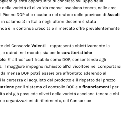
ogliere questa opportunità di concreto sviluppo della
ne della varietà di oliva ‘da mensa’ ascolana tenera, nelle aree
el Piceno DOP che ricadano nel cratere delle province di
Ascoli
 in salamoia) in Italia negli ultimi decenni è stata
a è in continua crescita e il mercato offre prevalentemente
nte del Consorzio
Valenti
– rappresenta obiettivamente la
, e quindi nel mondo, sia per le
caratteristiche
olo
. E` altresì certificabile come DOP, consentendo agli
. Il maggiore impegno richiesto all’olivicoltore nel comportarsi
ve da mensa DOP potrà essere ora affrontato aderendo al
ri la certezza di acquisto del prodotto e il rispetto del prezzo
icazione
per il sistema di controllo DOP e a
finanziamenti
per
nvita chi già possiede oliveti della varietà ascolana tenera e chi
ie organizzazioni di riferimento, o il Consorzio»