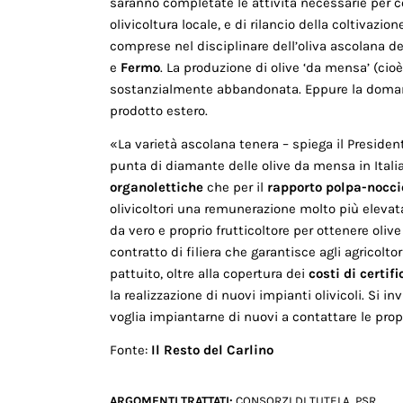
saranno completate le attività necessarie per c
olivicoltura locale, e di rilancio della coltivazio
comprese nel disciplinare dell’oliva ascolana d
e
Fermo
. La produzione di olive ‘da mensa’ (cioè
sostanzialmente abbandonata. Eppure la domand
prodotto estero.
«La varietà ascolana tenera – spiega il Preside
punta di diamante delle olive da mensa in Italia
organolettiche
che per il
rapporto polpa-nocci
olivicoltori una remunerazione molto più elevata
da vero e proprio frutticoltore per ottenere oli
contratto di filiera che garantisce agli agricolto
pattuito, oltre alla copertura dei
costi di certif
la realizzazione di nuovi impianti olivicoli. Si i
voglia impiantarne di nuovi a contattare le propr
Fonte:
Il Resto del Carlino
ARGOMENTI TRATTATI:
CONSORZI DI TUTELA
,
PSR