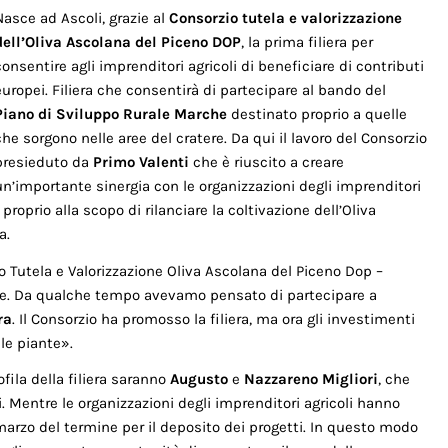
Nasce ad Ascoli, grazie al
Consorzio tutela e valorizzazione
dell’Oliva Ascolana del Piceno DOP
, la prima filiera per
consentire agli imprenditori agricoli di beneficiare di contributi
europei. Filiera che consentirà di partecipare al bando del
Piano di Sviluppo Rurale Marche
destinato proprio a quelle
che sorgono nelle aree del cratere. Da qui il lavoro del Consorzio
presieduto da
Primo Valenti
che è riuscito a creare
un’importante sinergia con le organizzazioni degli imprenditori
 proprio alla scopo di rilanciare la coltivazione dell’Oliva
a.
o Tutela e Valorizzazione Oliva Ascolana del Piceno Dop
–
tare. Da qualche tempo avevamo pensato di partecipare a
ra
. Il Consorzio ha promosso la filiera, ma ora gli investimenti
le piante».
fila della filiera saranno
Augusto
e
Nazzareno Migliori
, che
Mentre le organizzazioni degli imprenditori agricoli hanno
 marzo del termine per il deposito dei progetti. In questo modo