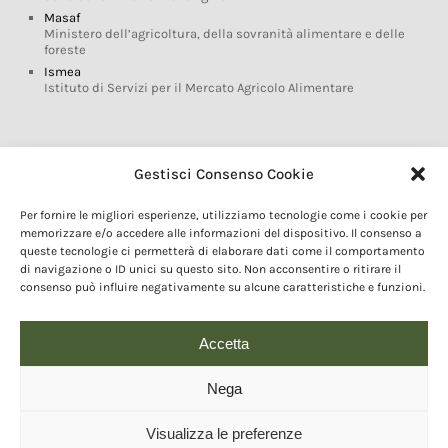
Masaf
Ministero dell’agricoltura, della sovranità alimentare e delle
foreste
Ismea
Istituto di Servizi per il Mercato Agricolo Alimentare
Glossario DOP IGP
Gestisci Consenso Cookie
Indicazioni Geografiche
Per fornire le migliori esperienze, utilizziamo tecnologie come i cookie per
Marchi DOP IGP
memorizzare e/o accedere alle informazioni del dispositivo. Il consenso a
Normativa prodotti DOP IGP
queste tecnologie ci permetterà di elaborare dati come il comportamento
Consorzi di Tutela
di navigazione o ID unici su questo sito. Non acconsentire o ritirare il
consenso può influire negativamente su alcune caratteristiche e funzioni.
Farm To Fork e prodotti DOP IGP
Dop economy
Riforma Sistema IG
Accetta
Turismo DOP
Nega
Visualizza le preferenze