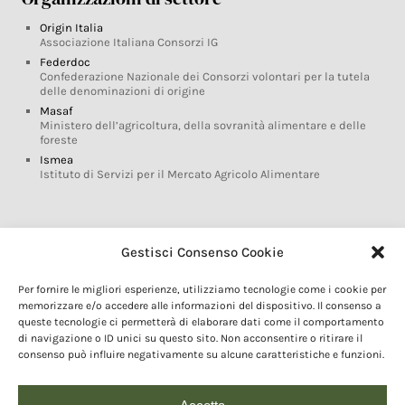
Origin Italia
Associazione Italiana Consorzi IG
Federdoc
Confederazione Nazionale dei Consorzi volontari per la tutela
delle denominazioni di origine
Masaf
Ministero dell’agricoltura, della sovranità alimentare e delle
foreste
Ismea
Istituto di Servizi per il Mercato Agricolo Alimentare
Glossario DOP IGP
Gestisci Consenso Cookie
Indicazioni Geografiche
Per fornire le migliori esperienze, utilizziamo tecnologie come i cookie per
Marchi DOP IGP
memorizzare e/o accedere alle informazioni del dispositivo. Il consenso a
Normativa prodotti DOP IGP
queste tecnologie ci permetterà di elaborare dati come il comportamento
Consorzi di Tutela
di navigazione o ID unici su questo sito. Non acconsentire o ritirare il
consenso può influire negativamente su alcune caratteristiche e funzioni.
Farm To Fork e prodotti DOP IGP
Dop economy
Riforma Sistema IG