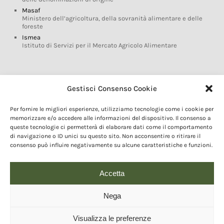
Masaf
Ministero dell’agricoltura, della sovranità alimentare e delle
foreste
Ismea
Istituto di Servizi per il Mercato Agricolo Alimentare
Glossario DOP IGP
Gestisci Consenso Cookie
Indicazioni Geografiche
Per fornire le migliori esperienze, utilizziamo tecnologie come i cookie per
Marchi DOP IGP
memorizzare e/o accedere alle informazioni del dispositivo. Il consenso a
Normativa prodotti DOP IGP
queste tecnologie ci permetterà di elaborare dati come il comportamento
Consorzi di Tutela
di navigazione o ID unici su questo sito. Non acconsentire o ritirare il
consenso può influire negativamente su alcune caratteristiche e funzioni.
Farm To Fork e prodotti DOP IGP
Dop economy
Riforma Sistema IG
Accetta
Turismo DOP
Nega
Visualizza le preferenze