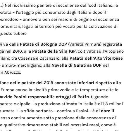
(…) Nel ricchissimo paniere di eccellenze del food italiano, la
patata – l’ortaggio più consumato dagli italiani dopo il
pomodoro – annovera ben sei marchi di origine di eccellenza
comunitari, legati ai territori più vocati per la coltivazione di
questo tubero.
Si va dalla
Patata di Bologna DOP
(varietà Primura) registrata
già nel 2010, alla
Patata della Sila IGP
, coltivata sull’Altopiano
silano tra Cosenza e Catanzaro, alla
Patata dell’Alto Viterbese
 umbro-marchigiano, alla
Novella di Galatina DOP
nel
in Abruzzo.
ione delle patate del 2019 sono state inferiori rispetto alla
 Europa causa la siccità primaverile e le temperature alte le
Davide Pasini responsabile ortaggi di Patfrut
, grande
atate e cipolle. La produzione stimata in Italia è di 1,3 milioni
nsumate. “La sfida pertanto – continua Pasini – è di
dare il
sso continuamente sotto pressione dalla concorrenza di
 e qualitative rimarranno stabili nei prossimi mesi, come è