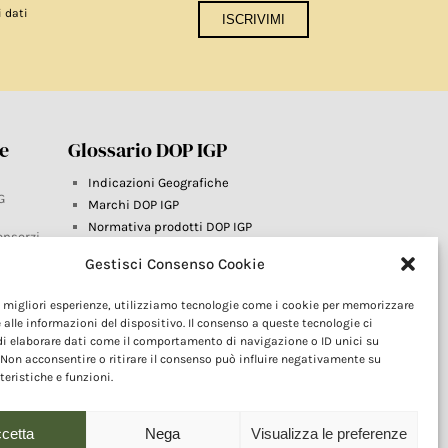
i dati
re
Glossario DOP IGP
Indicazioni Geografiche
G
Marchi DOP IGP
Normativa prodotti DOP IGP
onsorzi
Consorzi di Tutela
Gestisci Consenso Cookie
Farm To Fork e prodotti DOP IGP
Dop economy
le migliori esperienze, utilizziamo tecnologie come i cookie per memorizzare
Riforma Sistema IG
este
 alle informazioni del dispositivo. Il consenso a queste tecnologie ci
Turismo DOP
i elaborare dati come il comportamento di navigazione o ID unici su
 Non acconsentire o ritirare il consenso può influire negativamente su
teristiche e funzioni.
cetta
Nega
Visualizza le preferenze