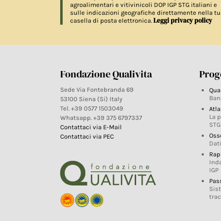
agroalimentari e vitivinicoli DOP IGP STG italiani e
sulle indicazioni geografiche direttamente nella tu
Leggi privacy policy
casella di posta elettronica.
Fondazione Qualivita
Proge
Sede Via Fontebranda 69
Qua
Ban
53100 Siena (Si) Italy
Tel. +39 0577 1503049
Atla
La 
Whatsapp. +39 375 6797337
STG
Contattaci via E-Mail
Oss
Contattaci via PEC
Dati
Rap
Ind
IGP
Pas
Sis
trac