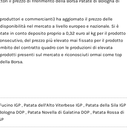
tori il prezzo di riferimento della Borsa Patate di Bologna di
produttori e commercianti) ha aggiornato il prezzo delle
 disponibilità nel mercato a livello europeo e nazionale. Si è
atate in conto deposito proprio a 0,32 euro al kg per il prodotto
consecutivo, del prezzo più elevato mai fissato per il prodotto
’ambito del contratto quadro con le produzioni di elevata
, prodotti presenti sul mercato e riconosciuti ormai come top
della Borsa.
 Fucino IGP
,
Patata dell’Alto Viterbese IGP
,
Patata della Sila IGP
 Bologna DOP
,
Patata Novella di Galatina DOP
,
Patata Rossa di
GP