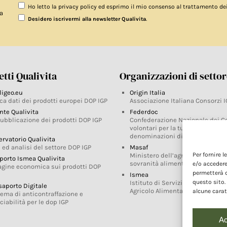
Ho letto la privacy policy ed esprimo il mio consenso al trattamento de
a
.
Desidero iscrivermi alla newsletter Qualivita
tti Qualivita
Organizzazioni di setto
ligeo.eu
Origin Italia
ca dati dei prodotti europei DOP IGP
Associazione Italiana Consorzi I
nte Qualivita
Federdoc
pubblicazione dei prodotti DOP IGP
Confederazione Nazionale dei C
volontari per la tutela delle
denominazioni di origine
ervatorio Qualivita
 ed analisi del settore DOP IGP
Masaf
Per fornire 
Ministero dell’agricoltura, della
porto Ismea Qualivita
sovranità alimentare e delle for
e/o accedere
agine economica sui prodotti DOP
permetterà d
Ismea
questo sito.
Istituto di Servizi per il Mercato
saporto Digitale
Agricolo Alimentare
alcune carat
tema di anticontraffazione e
ciabilità per le dop IGP
Ac