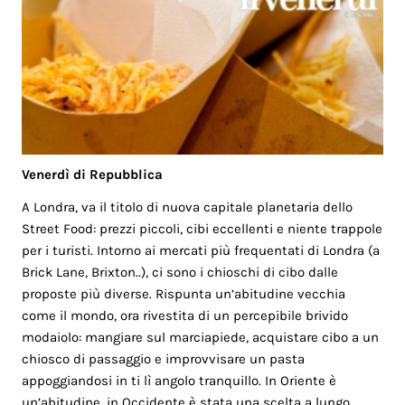
Venerdì di Repubblica
A Londra, va il titolo di nuova capitale planetaria dello
Street Food: prezzi piccoli, cibi eccellenti e niente trappole
per i turisti. Intorno ai mercati più frequentati di Londra (a
Brick Lane, Brixton..), ci sono i chioschi di cibo dalle
proposte più diverse. Rispunta un’abitudine vecchia
come il mondo, ora rivestita di un percepibile brivido
modaiolo: mangiare sul marciapiede, acquistare cibo a un
chiosco di passaggio e improvvisare un pasta
appoggiandosi in ti lì angolo tranquillo. In Oriente è
un’abitudine, in Occidente è stata una scelta a lungo