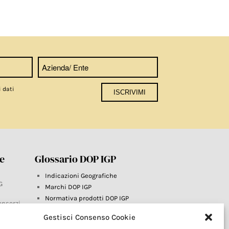
i dati
re
Glossario DOP IGP
Indicazioni Geografiche
G
Marchi DOP IGP
Normativa prodotti DOP IGP
onsorzi
Consorzi di Tutela
Gestisci Consenso Cookie
Farm To Fork e prodotti DOP IGP