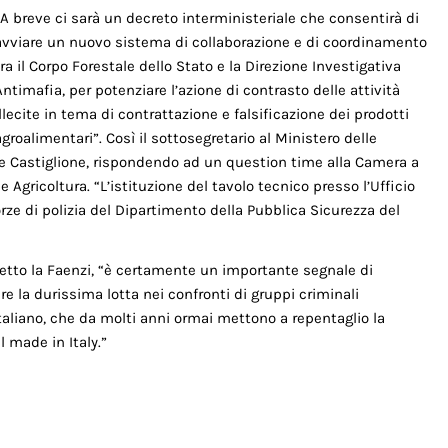
“A breve ci sarà un decreto interministeriale che consentirà di
avviare un nuovo sistema di collaborazione e di coordinamento
tra il Corpo Forestale dello Stato e la Direzione Investigativa
Antimafia, per potenziare l’azione di contrasto delle attività
illecite in tema di contrattazione e falsificazione dei prodotti
agroalimentari”. Così il sottosegretario al Ministero delle
ppe Castiglione, rispondendo ad un question time alla Camera a
gricoltura. “L’istituzione del tavolo tecnico presso l’Ufficio
orze di polizia del Dipartimento della Pubblica Sicurezza del
etto la Faenzi, “è certamente un importante segnale di
e la durissima lotta nei confronti di gruppi criminali
italiano, che da molti anni ormai mettono a repentaglio la
l made in Italy.”