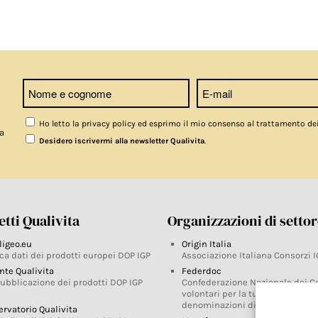
Ho letto la privacy policy ed esprimo il mio consenso al trattamento de
a
.
Desidero iscrivermi alla newsletter Qualivita
tti Qualivita
Organizzazioni di setto
ligeo.eu
Origin Italia
ca dati dei prodotti europei DOP IGP
Associazione Italiana Consorzi I
nte Qualivita
Federdoc
pubblicazione dei prodotti DOP IGP
Confederazione Nazionale dei C
volontari per la tutela delle
denominazioni di origine
ervatorio Qualivita