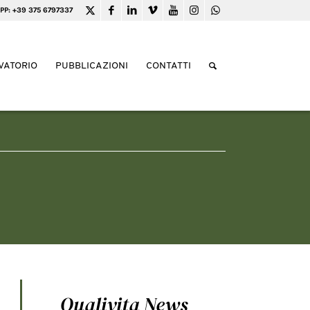
PP: +39 375 6797337
VATORIO
PUBBLICAZIONI
CONTATTI
Qualivita News