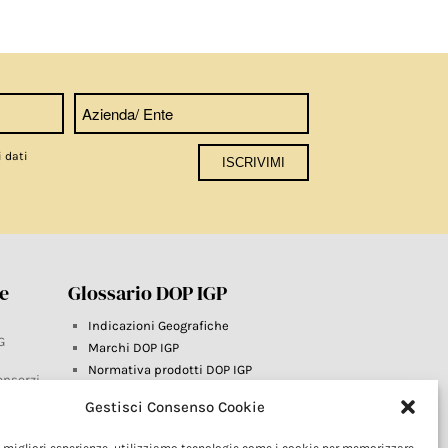
i dati
re
Glossario DOP IGP
Indicazioni Geografiche
G
Marchi DOP IGP
Normativa prodotti DOP IGP
onsorzi
Consorzi di Tutela
Gestisci Consenso Cookie
Farm To Fork e prodotti DOP IGP
Dop economy