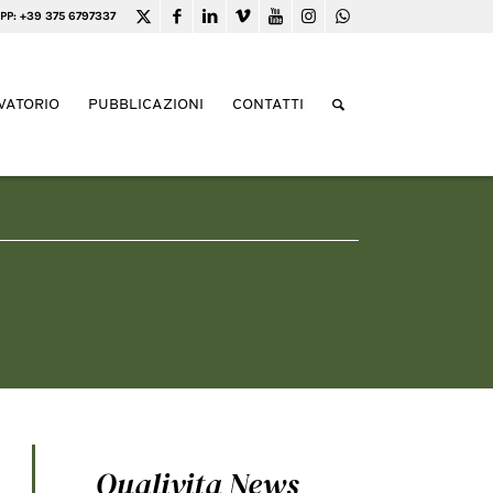
PP: +39 375 6797337
VATORIO
PUBBLICAZIONI
CONTATTI
Qualivita News