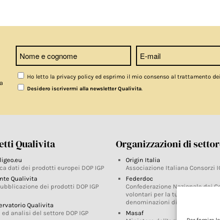
Ho letto la privacy policy ed esprimo il mio consenso al trattamento de
a
.
Desidero iscrivermi alla newsletter Qualivita
tti Qualivita
Organizzazioni di setto
ligeo.eu
Origin Italia
ca dati dei prodotti europei DOP IGP
Associazione Italiana Consorzi I
nte Qualivita
Federdoc
pubblicazione dei prodotti DOP IGP
Confederazione Nazionale dei C
volontari per la tutela delle
denominazioni di origine
ervatorio Qualivita
 ed analisi del settore DOP IGP
Masaf