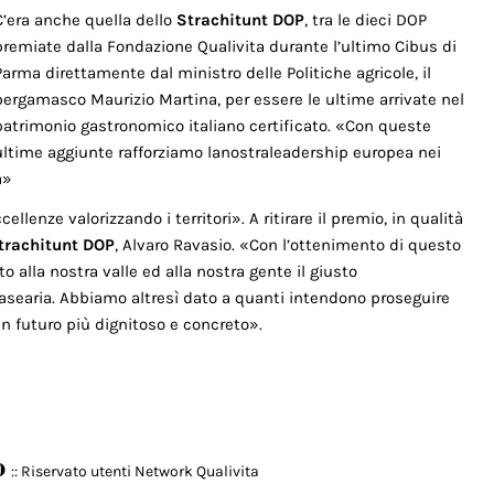
C’era anche quella dello
Strachitunt DOP
, tra le dieci DOP
premiate dalla Fondazione Qualivita durante l’ultimo Cibus di
Parma direttamente dal ministro delle Politiche agricole, il
bergamasco Maurizio Martina, per essere le ultime arrivate nel
patrimonio gastronomico italiano certificato. «Con queste
ultime aggiunte rafforziamo lanostraleadership europea nei
a»
lenze valorizzando i territori». A ritirare il premio, in qualità
trachitunt DOP
, Alvaro Ravasio. «Con l’ottenimento di questo
 alla nostra valle ed alla nostra gente il giusto
 casearia. Abbiamo altresì dato a quanti intendono proseguire
n futuro più dignitoso e concreto».
o
:: Riservato utenti Network Qualivita