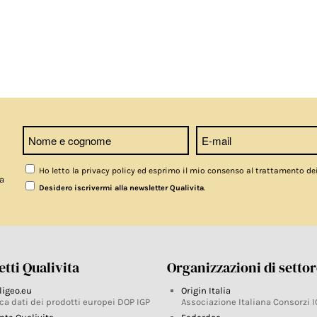
Ho letto la privacy policy ed esprimo il mio consenso al trattamento de
a
.
Desidero iscrivermi alla newsletter Qualivita
tti Qualivita
Organizzazioni di setto
ligeo.eu
Origin Italia
ca dati dei prodotti europei DOP IGP
Associazione Italiana Consorzi I