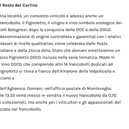
Il Resto del Carlino
Una località, un consorzio vinicolo e adesso anche un
francobollo. Il Pignoletto, il vitigno e vino-simbolo enologico dei
Colli Bolognesi, dopo la conquista della DOC e della DOCG
(denominazione di origine controllata e garantita) con i relativi
blasoni di livello qualitativo, viene celebrato dalle Poste
Italiane e dalla Zecca dello Stato che domani emetteranno un
ssico Pignoletto DOCG incluso nella serie tematica. Made in
l Vino DOCG che comprende altri 14 francobolli dedicati ad
 Pignoletto si trova a fianco dell’Amarone della Valpolicella e
lciano e
dell’Aglianico. Domani, nell’ufficio postale di Monteveglio
alle 13.35 verrà messo in vendita il nuovo francobollo da 0,70
i collezionisti, ma anche per i viticultori e gli appassionati del
izzata nel francobollo.