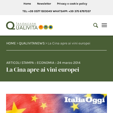
Home
Newsletter
Privacy e cookie policy
TEL: +39 0577 1503049 WHATSAPP: +39 375 6797337
HOME
>
QUALIVITANEWS
> La Cina apre ai vini europei
ARTICOLI STAMPA
::
ECONOMIA
::
24 marzo 2014
La Cina apre ai vini europei